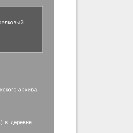
трелковый
ского архива,
.) в деревне