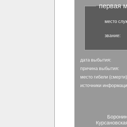
первая 
место слу
звание:
дата выбытия:
причина выбытия:
место гибели (смерти)
источники информаци
Боронин
Курсановская