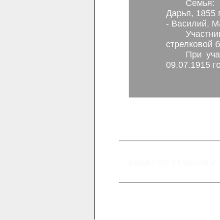
Семья: 
Дарья, 1855 г.р., жена - Боронина (Веснина
- Василий, М
Участн
стрелковой 
При уча
09.07.1915 г
редактор страницы: