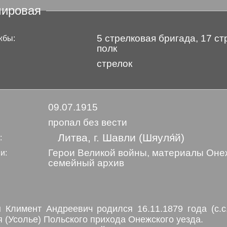
мировая
5 стрелковая бригада, 17 с
жбы:
полк
стрелок
09.07.1915
пропал без вести
Литва, г. Шавли (Шяуля́й)
:
Герои Великой войны, материалы Онеж
и:
семейный архив
 Климент Андреевич родился 16.11.1879 года (с.с
 (Усолье) Польского прихода Онежского уезда.