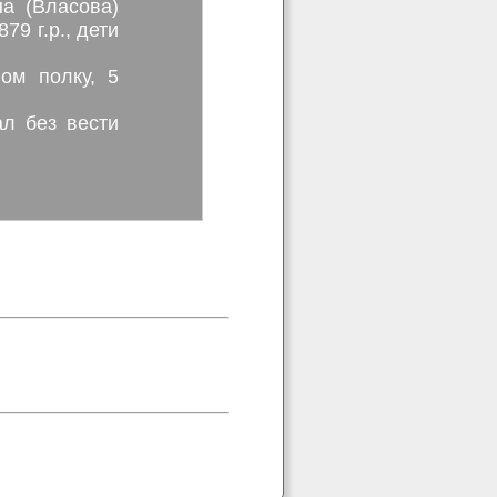
на (Власова)
ом полку, 5
л без вести