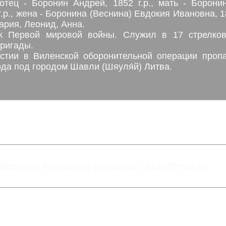
отец - Боронин Андрей, 1852 г.р., мать - Борони
) Евдокия Ивановна, 1879 г.р., дети
ария, Леонид, Анна.
ик Первой мировой войны. Служил в 17 стрелков
бригады.
стии в Виленской оборонительной операции пропа
ода под городом Шавли (Шяуля́й) Литва.
 Боронин Александр (alexander_6161@mail.ru)