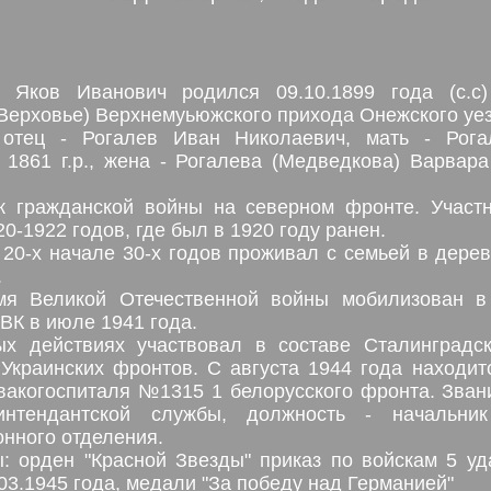
в Яков Иванович родился 09.10.1899 года (с.с
(Верховье) Верхнемуьюжского прихода Онежского уе
 отец - Рогалев Иван Николаевич, мать - Рог
 1861 г.р., жена - Рогалева (Медведкова) Варвар
к гражданской войны на северном фронте. Участн
0-1922 годов, где был в 1920 году ранен.
 20-х начале 30-х годов проживал с семьей в дере
.
мя Великой Отечественной войны мобилизован 
ВК в июле 1941 года.
х действиях участвовал в составе Сталинградск
 Украинских фронтов. С августа 1944 года находит
вакогоспиталя №1315 1 белорусского фронта. Зван
интендантской службы, должность - начальник
онного отделения.
: орден "Красной Звезды" приказ по войскам 5 у
03.1945 года, медали "За победу над Германией"