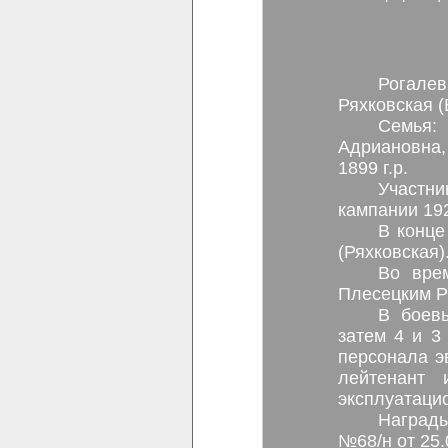
Рогале
Ряхковская 
Семья:
Адриановна,
1899 г.р.
Участни
кампании 192
В конце
(Ряхковская)
Во вре
Плесецким Р
В боевы
затем 4 и 3
персонала э
лейтенант 
эксплуатаци
Награды
№68/н от 25.