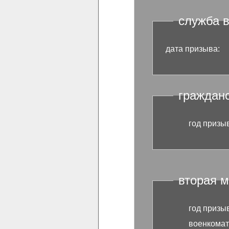
служба 
дата призыва:
граждан
год призы
вторая 
год призы
военкомат