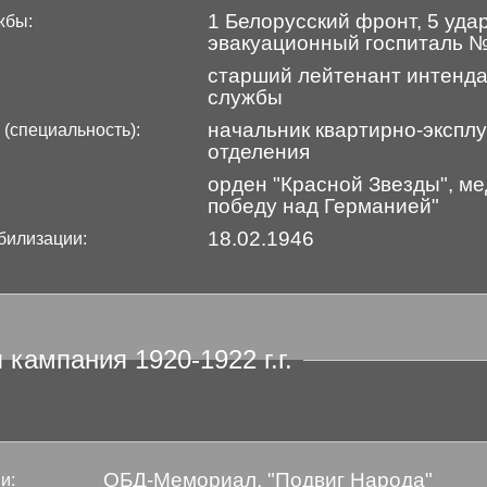
1 Белорусский фронт, 5 уда
жбы:
эвакуационный госпиталь 
старший лейтенант интенда
службы
начальник квартирно-экспл
 (специальность):
отделения
орден "Красной Звезды", ме
победу над Германией"
18.02.1946
билизации:
 кампания 1920-1922 г.г.
ОБД-Мемориал, "Подвиг Народа"
и: