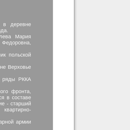
) в деревне
зда.
алева Мария
а Федоровна,
ик польской
вне Верховье
в ряды РККА
ого фронта,
ся в составе
ие - старший
 квартирно-
дарной армии