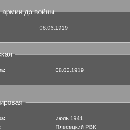
в армии до войны
08.06.1919
ская
08.06.1919
ва:
мировая
июль 1941
ва:
Плесецкий РВК
: