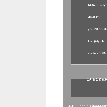
место слу
звание:
должность
награды:
дата демо
польская
источники информаци