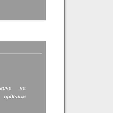
овича на
- орденом