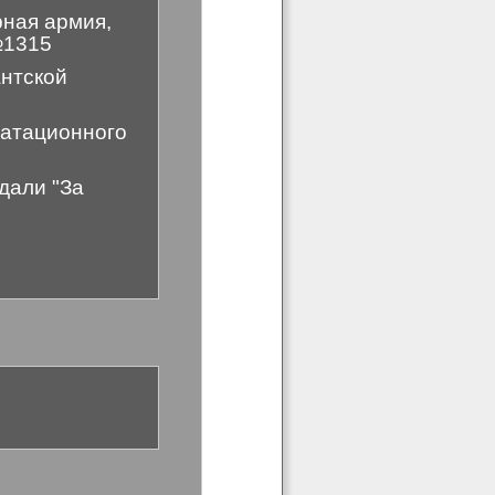
рная армия,
№1315
нтской
уатационного
дали "За