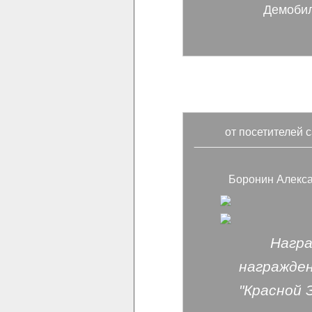
Демобил
от посетителей с
Боронин Алекса
Нагр
награжде
"Красной 