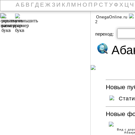
А
Б
В
Г
Д
Е
Ж
З
И
К
Л
М
Н
О
П
Р
С
Т
У
Ф
Х
Ц
Ч
OnegaOnline.ru
2
переход:
Аба
Новые пуб
Стат
Новые ф
Вид с дор
Абаку