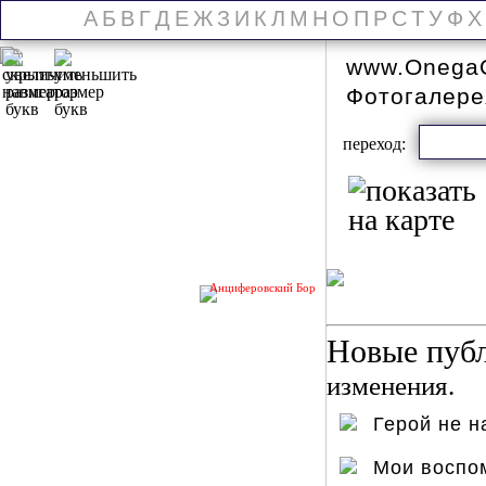
А
Б
В
Г
Д
Е
Ж
З
И
К
Л
М
Н
О
П
Р
С
Т
У
Ф
Х
www.OnegaO
Фотогалер
переход:
Анциферовский Бор
Новые публ
изменения.
Герой не 
Мои воспо