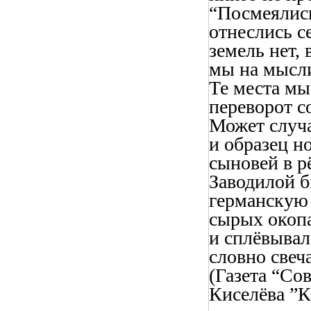
“Посмеялись
отнеслись с
земель нет,
мы на мысли
Те места мы
переворот с
Может случа
и образец н
сыновей в р
Заводилой 
германскую 
сырых окопа
и сплёвывал 
словно свеч
(Газета “Сов
Киселёва ”К