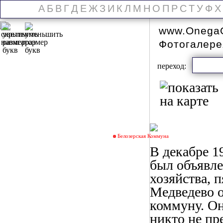
А
Б
В
Г
Д
Е
Ж
З
И
К
Л
М
Н
О
П
Р
С
Т
У
Ф
Х
www.OnegaO
Фотогалер
переход:
Белозерская Коммуна
В декабре 1
был объявле
хозяйства, 
Медведево о
коммуну. Он
никто не пр