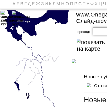
А
Б
В
Г
Д
Е
Ж
З
И
К
Л
М
Н
О
П
Р
С
Т
У
Ф
Х
Ц
Ч
www.Onega
Слайд-шоу
переход:
Новые пуб
Стат
Новые