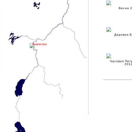
Весна 2
Деревня Б
Быковская
Часовня Пет
2012