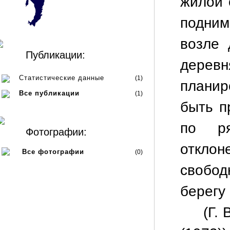
жилой 
подним
возле 
Публикации:
дере
Статистические данные
(1)
плани
Все публикации
(1)
быть п
по ря
Фотографии:
отклон
Все фотографии
(0)
свобод
берегу
(Г.