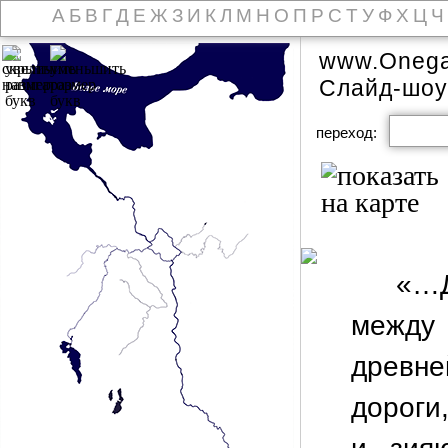
А
Б
В
Г
Д
Е
Ж
З
И
К
Л
М
Н
О
П
Р
С
Т
У
Ф
Х
Ц
Ч
www.Onega
Слайд-шоу
переход:
«…Д
между 
древн
дороги