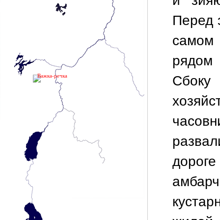
и зия
Перед 
самом 
рядом
Важка-речка
Сбоку
хозяйс
часов
развал
дороге
амбарч
куста