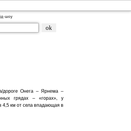
йд-шоу
 а/дороге Онега – Ярнема –
нных грядах – «горах», у
 4,5 км от села впадающая в