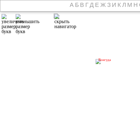
А
Б
В
Г
Д
Е
Ж
З
И
К
Л
М
Н
Вонгуда