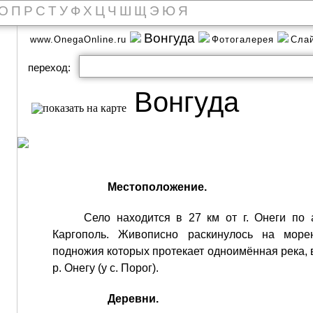
О
П
Р
С
Т
У
Ф
Х
Ц
Ч
Ш
Щ
Э
Ю
Я
Вонгуда
www.OnegaOnline.ru
Фотогалерея
Сла
переход:
Вонгуда
Местоположение.
Село находится в 27 км от г. Онеги по
Каргополь. Живописно раскинулось на море
подножия которых протекает одноимённая река, в
р. Онегу (у с. Порог).
Деревни.