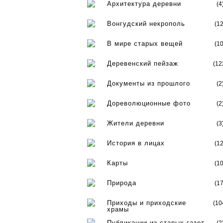
Архитектура деревни
(4
Вонгудский некрополь
(12
В мире старых вещей
(10
Деревенский пейзаж
(12
Документы из прошлого
(2
Дореволюционные фото
(2
Жители деревни
(3
История в лицах
(12
Карты
(10
Природа
(17
Приходы и приходские
(10
храмы
Публикации из старых газет