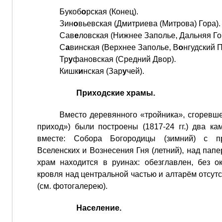
Букоб
о
рская (Конец).
Зин
о
вьевская (Дмитриева (Митрова) Гора).
Сав
е
ловская (Нижнее Заполье, Дальняя Го
С
а
винская (Верхнее Заполье, В
о
нгудский П
Тр
у
фановская (Средний Двор).
Кишк
и
нская (Зар
у
чей).
Приходские храмы.
Вместо деревянного «тройника», сгоревшег
приход») были построены (1817-24 гг.) два к
вместе: Собора Богородицы (зимний) с п
Вселенских и Вознесения Гня (летний), над папе
храм находится в руинах: обезглавлен, без о
кровля над центральной частью и алтарём отсутс
(см. фотогалерею).
Население.