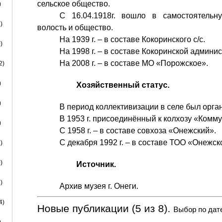
сельское общество.
)
С 16.04.1918г. вошло в самостоятельн
)
волость и общество.
На 1939 г. – в составе Кокоринского с/с.
)
На 1998 г. – в составе Кокоринской админи
На 2008 г. – в составе МО «Порожское».
2)
)
Хозяйственный статус.
)
В период коллективизации в селе был орга
В 1953 г. присоединённый к колхозу «Коммун
)
С 1958 г. – в составе совхоза «Онежский».
С декабря 1992 г. – в составе ТОО «Онежск
)
)
Источник.
)
Архив музея г. Онеги.
4)
Новые публикации (5 из 8).
Выбор по дат