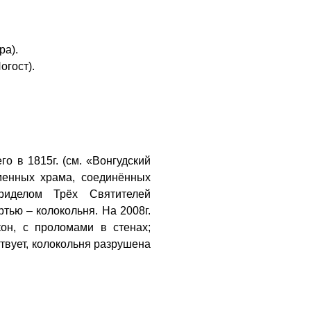
ра).
огост).
о в 1815г. (см. «Вонгудский
аменных храма, соединённых
риделом Трёх Святителей
ртью – колокольня. На 2008г.
кон, с проломами в стенах;
твует, колокольня разрушена