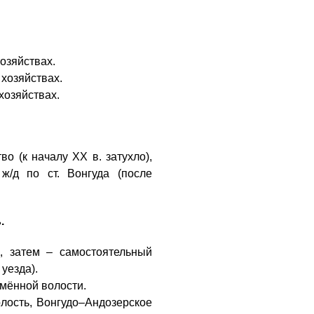
хозяйствах.
 хозяйствах.
 хозяйствах.
во (к началу XX в. затухло),
/д по ст. Вонгуда (после
.
, затем – самостоятельный
 уезда).
оимённой волости.
олость, Вонгудо–Андозерское