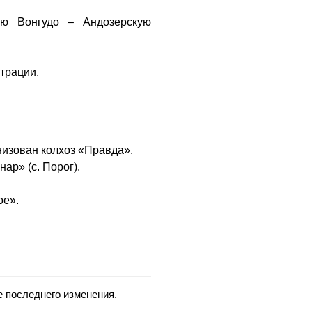
ую Вонгудо – Андозерскую
страции.
низован колхоз «Правда».
ар» (с. Порог).
ое».
е последнего изменения.