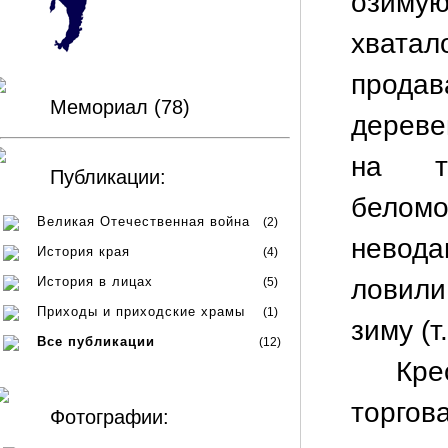
озиму
хвата
продав
Мемориал (78)
дереве
на т
Публикации:
беломо
Великая Отечественная война
(2)
невод
История края
(4)
История в лицах
ловили
(5)
Приходы и приходские храмы
(1)
зиму (т
Все публикации
(12)
Кре
торгов
Фотографии: