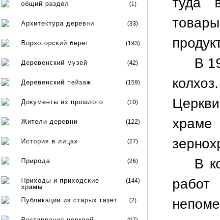
туда 
общий раздел
(1)
товар
Архитектура деревни
(33)
продук
Ворзогорский берег
(193)
В 1
Деревенский музей
(42)
колхоз
Деревенский пейзаж
(159)
Церкв
Документы из прошлого
(10)
храме
Жители деревни
(122)
зернох
История в лицах
(27)
В к
Природа
(26)
работ 
Приходы и приходские
(144)
храмы
Публикации из старых газет
непоме
(2)
Реставрация церквей