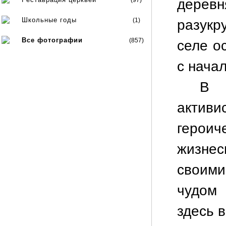
(97)
деревн
Школьные годы
(1)
разукр
Все фотографии
(857)
селе о
с нача
В 
актив
героич
жизнес
своими
чудом
здесь 