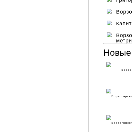
Григо
Ворзо
Капит
Ворзо
метри
Новые
Ворзо
Ворзогорск
Ворзогорск