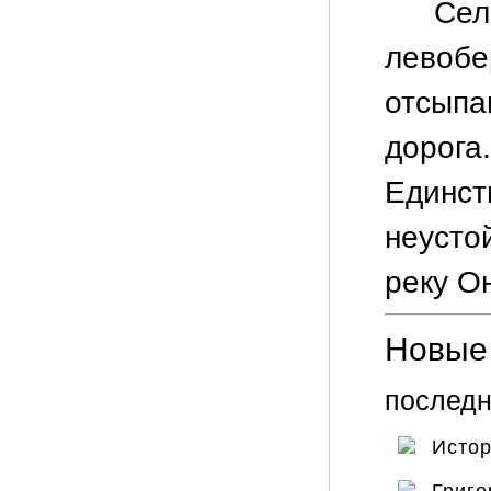
Сел
левоб
отсып
дорога
Единст
неуст
реку Он
Новые 
последн
Исто