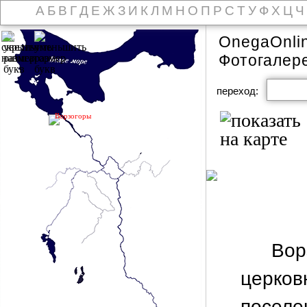
А
Б
В
Г
Д
Е
Ж
З
И
К
Л
М
Н
О
П
Р
С
Т
У
Ф
Х
Ц
Ч
OnegaOnli
Фотогалер
переход:
Ворзогоры
Вор
церко
поселе