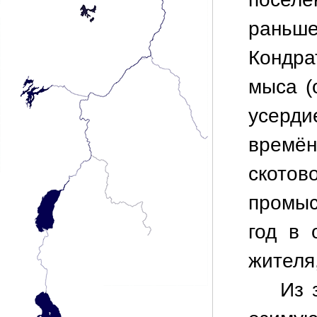
рань
Кондра
мыса (
усерд
времё
скот
промыс
год в 
жителя
Из 