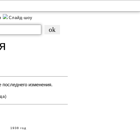
ея
Слайд-шоу
я
е последнего изменения.
да)
1938 год