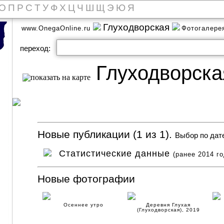
О
П
Р
С
Т
У
Ф
Х
Ц
Ч
Ш
Щ
Э
Ю
Я
Глуходворская
www.OnegaOnline.ru
Фотогалер
переход:
Глуходворска
Новые публикации (1 из 1).
Выбор по дат
Статистические данные
(ранее 2014 го
Новые фотографии
Осеннее утро
Деревня Глухая
(Глуходворская), 2019