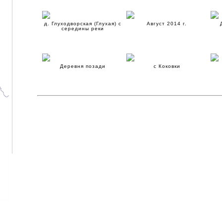
д. Глуходворская (Глухая) с
Август 2014 г.
середины реки
Деревня позади
с Коковки