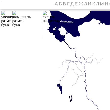
А
Б
В
Г
Д
Е
Ж
З
И
К
Л
М
Н