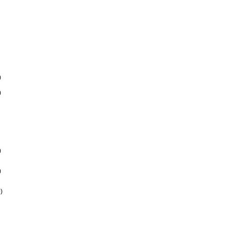
)
)
)
)
)