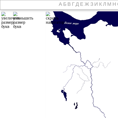
А
Б
В
Г
Д
Е
Ж
З
И
К
Л
М
Н