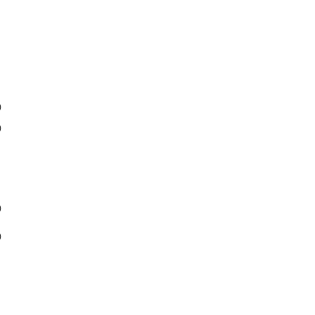
)
)
)
)