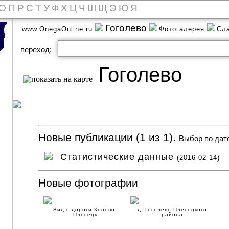
О
П
Р
С
Т
У
Ф
Х
Ц
Ч
Ш
Щ
Э
Ю
Я
Гоголевo
www.OnegaOnline.ru
Фотогалерея
Сл
переход:
Гоголевo
Новые публикации (1 из 1).
Выбор по дат
Статистические данные
(2016-02-14)
Новые фотографии
Вид с дороги Конёво-
д. Гоголево Плесецкого
Плесецк
района