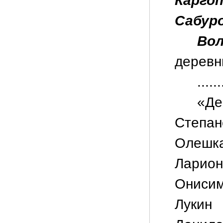
Каргоп
Сабуро
Во
деревн
......
«Д
Степа
Олешк
Ларио
Ониси
Лукин