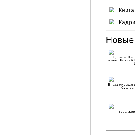
Книг
Кадр
Новые
Церковь Вл
иконы Божией 
г.
Владимирская ц
Суслов,
Гора Же