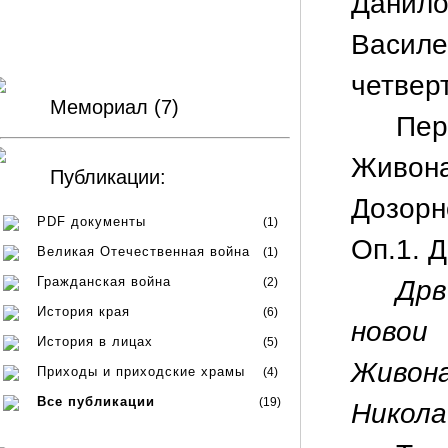
Данило
Василе
четвер
Мемориал (7)
Пер
Живон
Публикации:
Дозорн
PDF документы
(1)
Оп.1. Д
Великая Отечественная война
(1)
Гражданская война
(2)
Дрв
История края
(6)
новои
История в лицах
(5)
Живон
Приходы и приходские храмы
(4)
Все публикации
(19)
Никола