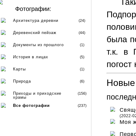
Так
Фотографии:
Подпо
Архитектура деревни
(24)
полови
Деревенский пейзаж
(44)
была по
Документы из прошлого
(1)
т.к. в
История в лицах
(5)
погост
Карты
(1)
Новые 
Природа
(6)
Приходы и приходские
(156)
последн
храмы
Все фотографии
(237)
Свяще
(2022-0
Моя 
Перво