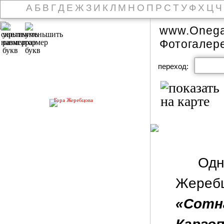
А
Б
В
Г
Д
Е
Ж
З
И
К
Л
М
Н
О
П
Р
С
Т
У
Ф
Х
Ц
Ч
www.Onega
Фотогалер
переход:
Гора Жеребцова
Одн
Жереб
«Сот