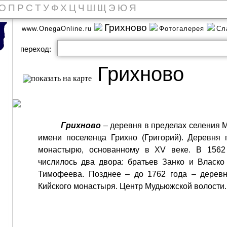
О
П
Р
С
Т
У
Ф
Х
Ц
Ч
Ш
Щ
Э
Ю
Я
Грихново
www.OnegaOnline.ru
Фотогалерея
Сл
переход:
Грихново
Грихново
– деревня в пределах селения 
имени поселенца Грихно (Григорий). Деревня
монастырю, основанному в XV веке. В 1562
числилось два двора: братьев Занко и Власк
Тимофеева. Позднее – до 1762 года – деревн
Кийского монастыря. Центр Мудьюжской волости.