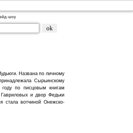
айд-шоу
Мудьюги. Названа по личному
 принадлежала Сырьинскому
 году по писцовым книгам
о Гавриловых и двор Федьки
я стала вотчиной Онежско-