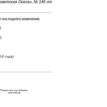
Советская Онега», № 146 от
е последнего изменения.
)
)
14 года)
Памятник погибшим
землякам