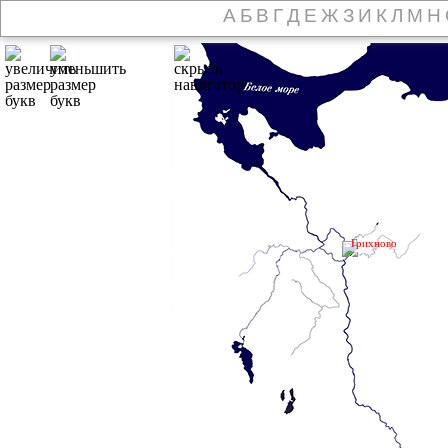
А
Б
В
Г
Д
Е
Ж
З
И
К
Л
М
Н
Грихново