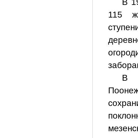
В 1
115 ж
ступен
дерев
огоро
забора
В 
Поон
сохран
поклон
мезе