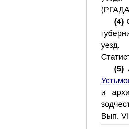
(РГАДА
(4)
С
губерн
уезд.
Статис
(5)
Л
Устьмо
и архи
зодчес
Вып. VI