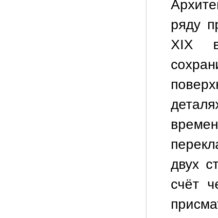
Архите
ряду п
XIX 
сохра
повер
деталя
време
перекл
двух с
счёт ч
присм