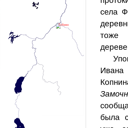
проток
села Ф
дерев
Губино
тоже 
дереве
Упо
Ивана
Копн
Замоч
сообща
была с