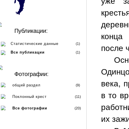
уже з
кресть
деревн
Публикации:
конца 
Статистические данные
(1)
после 
Все публикации
(1)
Осн
Одинц
Фотографии:
века, 
общий раздел
(9)
в то в
Поклонный крест
(11)
работн
Все фотографии
(20)
их заж