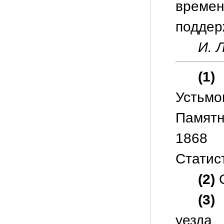
врем
поддер
И. Л
(1)
Устьмо
Памятн
1868 
Статис
(2)
С
(3)
П
уе