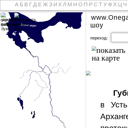
А
Б
В
Г
Д
Е
Ж
З
И
К
Л
М
Н
О
П
Р
С
Т
У
Ф
Х
Ц
Ч
www.Onega
шоу
переход:
Губ
в Уст
Арханг