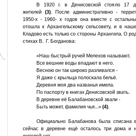
В 1920 г. в Денисовской стояло 17 
жителей
(3)
. После административно - терри
1950-х - 1960- х годов она вместе с осталь
отошла к Архангельскому сельсовету, и в на
Кладово есть только со стороны Архангела. О ро
стихах В. Г. Богданова:
«Наш быстрый ручей Мелехов называют,
Все вешние воды впадают в него.
Весною он так широко разливался -
Я даже с крыльца полоскала бельё.
Деревня моя два названья имела.
По паспорту в книгах Денисовской звать.
В деревне её Балабановской звали -
Быть может, фамилия чья...»
(4)
.
Официально Балабанова была списана в
сейчас в деревне ещё осталось три дома и н
жителей нет.