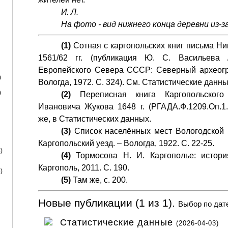
И. Л.
На фото - вид нижнего конца деревни из-за
(1)
Сотная с каргопольских книг письма Ни
1561/62 гг. (публикация Ю. С. Васильева
Европейского Севера СССР: Северный археогр
)
Вологда, 1972. С. 324). См. Статистические данны
)
(2)
Переписная книга Каргопольского
Ивановича Жукова 1648 г. (РГАДА.Ф.1209.Оп.1.
же, в Статистических данных.
(3)
Список населённых мест Вологодской гу
Каргопольский уезд. – Вологда, 1922. С. 22-25.
)
(4)
Тормосова Н. И. Каргополье: истори
Каргополь, 2011. С. 190.
)
(5)
Там же, с. 200.
Новые публикации (1 из 1).
Выбор по дат
Статистические данные
(2026-04-03)