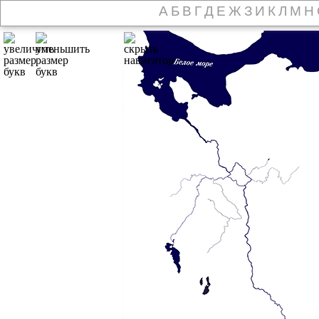
А
Б
В
Г
Д
Е
Ж
З
И
К
Л
М
Н