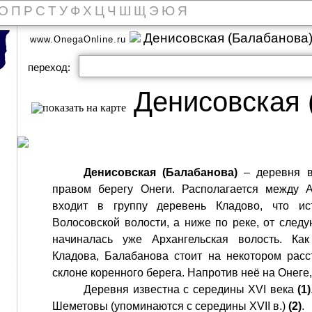
О
П
Р
С
Т
У
Ф
Х
Ц
Ч
Ш
Щ
Э
Ю
Я
Денисовская (Балабанова
www.OnegaOnline.ru
переход:
Денисовская 
Денисовская (Балабанова)
– деревня в
правом берегу Онеги. Располагается между 
входит в группу деревень Кладово, что ис
Волосовской волости, а ниже по реке, от след
начиналась уже Архангельская волость. Ка
Кладова, Балабанова стоит на некотором расс
склоне коренного берега. Напротив неё на Онеге, 
Деревня известна с середины XVI века
(1)
Шеметовы (упоминаются с середины XVII в.)
(2)
.