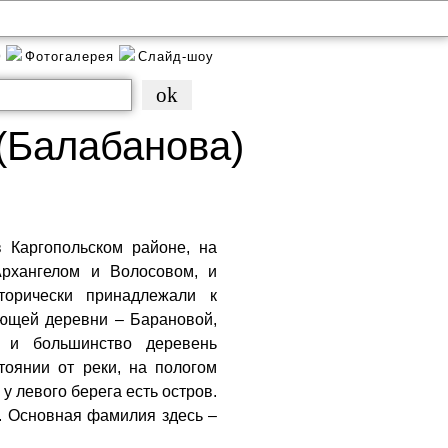
)
Фотогалерея
Слайд-шоу
(Балабанова)
 Каргопольском районе, на
Архангелом и Волосовом, и
торически принадлежали к
ующей деревни – Барановой,
к и большинство деревень
тоянии от реки, на пологом
у левого берега есть остров.
. Основная фамилия здесь –