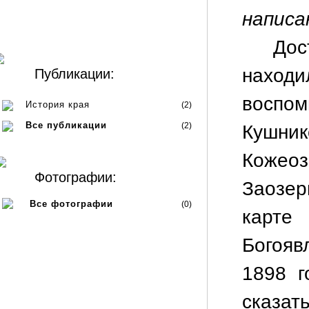
написа
Дос
находи
Публикации:
воспо
История края
(2)
Все публикации
(2)
Кушни
Кожео
Фотографии:
Заозер
Все фотографии
(0)
карте
Богояв
1898 г
сказат