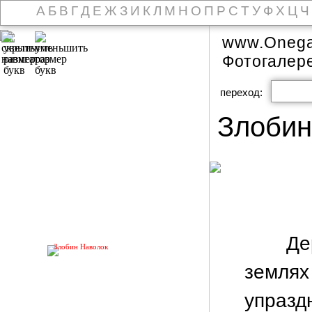
А
Б
В
Г
Д
Е
Ж
З
И
К
Л
М
Н
О
П
Р
С
Т
У
Ф
Х
Ц
Ч
www.Onega
Фотогалер
переход:
Злобин
Дер
Злобин Наволок
землях
упразд