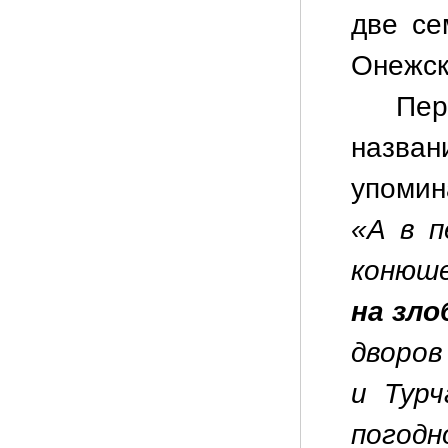
две се
Онежск
Пер
назван
упомин
«А в п
конюше
на зло
дворов
и Турч
погодн