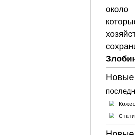
около
которы
хозяй
сохра
Злобин
Новые 
последн
Кожео
Стат
Новые