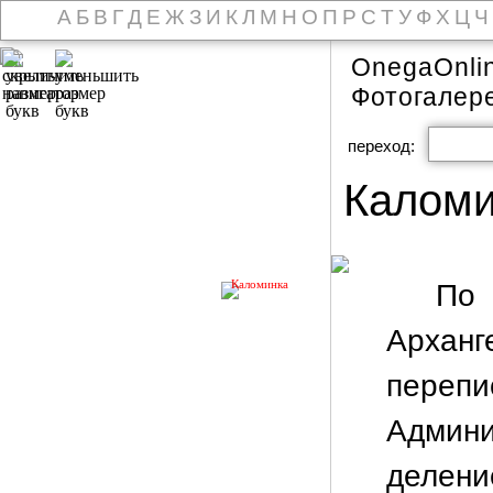
А
Б
В
Г
Д
Е
Ж
З
И
К
Л
М
Н
О
П
Р
С
Т
У
Ф
Х
Ц
Ч
OnegaOnli
Фотогалер
переход:
Каломи
Каломинка
По
Архан
переп
Админи
делени