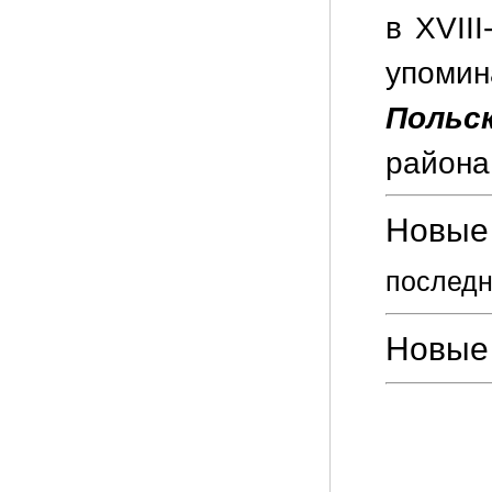
в XVIII
упоми
Польс
района
Новые 
последн
Новые