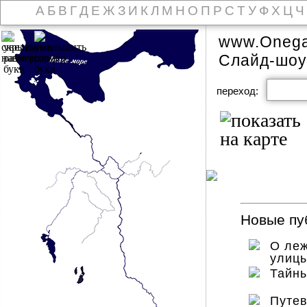
А
Б
В
Г
Д
Е
Ж
З
И
К
Л
М
Н
О
П
Р
С
Т
У
Ф
Х
Ц
Ч
www.Onega
Слайд-шоу
переход:
Новые пуб
О леж
улиц
Тайны
Путев