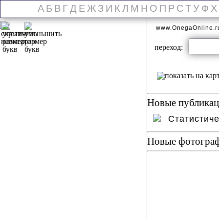
А
Б
В
Г
Д
Е
Ж
З
И
К
Л
М
Н
О
П
Р
С
Т
У
Ф
Х
www.OnegaOnline.
переход:
Новые публикаци
Статистич
Новые фотогра