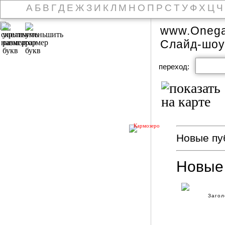
А
Б
В
Г
Д
Е
Ж
З
И
К
Л
М
Н
О
П
Р
С
Т
У
Ф
Х
Ц
Ч
www.Onega
Слайд-шоу
переход:
Кармозеро
Новые пуб
Новые
Загол