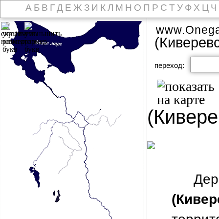
А
Б
В
Г
Д
Е
Ж
З
И
К
Л
М
Н
О
П
Р
С
Т
У
Ф
Х
Ц
Ч
www.Onega
(Киверев
переход:
(Кивере
Д
(Кивер