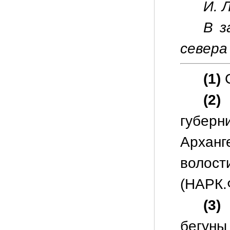
И. Л
В з
севера 
(1)
С
(2)
губе
Архан
волост
(НАРК.Ф
(3)
О
бегуны