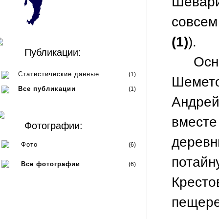
Шевар
совсем
(1)
).
Публикации:
Ос
Статистические данные
(1)
Шемет
Все публикации
(1)
Андрей
вмест
Фотографии:
дерев
Фото
(6)
пота
Все фотографии
(6)
Крест
пещер