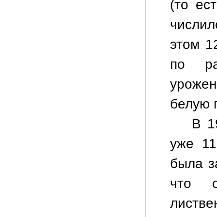
(то ес
числил
этом 1
по ра
уроже
белую г
В 1
уже 1
была з
что 
листве