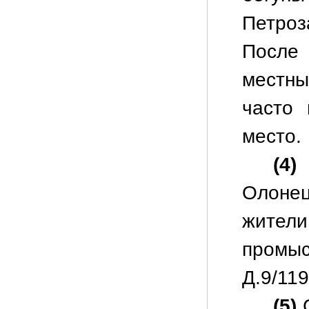
Петроз
После 
местны
часто 
место.
(4)
С
Олоне
жител
промыс
Д.9/119
(5)
С