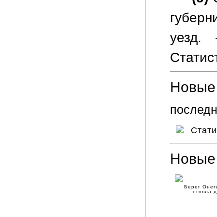
губерн
уезд.
Статис
Новые 
последн
Стат
Новые
Берег Онег
стояла 