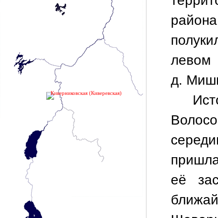
терри
района
полуки
лево
д. Миш
Киверниковская (Киверевская)
Ис
Волос
серед
пришла
её зас
ближай