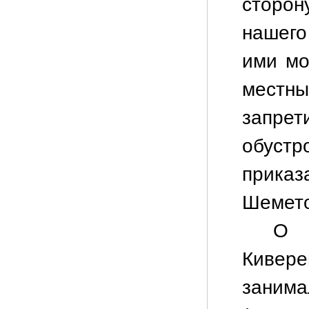
сторон
нашег
ими мо
местн
запре
обустр
приказ
Шемето
О 
Кивер
занима