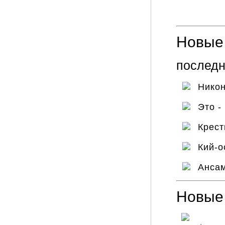
Новые 
последн
Нико
Это -
Крес
Кий-
Ансам
Новые