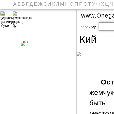
А
Б
В
Г
Д
Е
Ж
З
И
К
Л
М
Н
О
П
Р
С
Т
У
Ф
Х
Ц
Ч
www.Onega
переход:
Кий
Кий
Ос
жемчуж
быть 
место