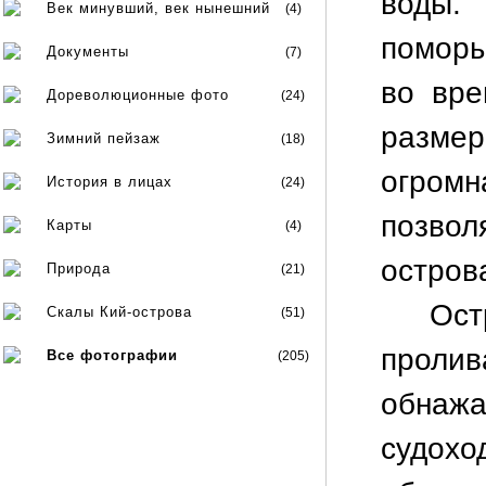
воды.
Век минувший, век нынешний
(4)
поморы
Документы
(7)
во вре
Дореволюционные фото
(24)
разме
Зимний пейзаж
(18)
огром
История в лицах
(24)
позво
Карты
(4)
остров
Природа
(21)
Ост
Скалы Кий-острова
(51)
про
Все фотографии
(205)
обнаж
судох