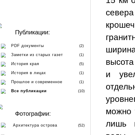
15 км 
севера
крошеч
Публикации:
гранит
PDF документы
(2)
ширина
Заметки из старых газет
(1)
высота
История края
(5)
и уве
История в лицах
(1)
Прошлое и современное
(1)
отдель
Все публикации
(10)
уровн
можно 
Фотографии:
лишь 
Архитектура острова
(52)