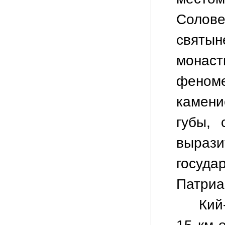
Солов
святы
мона
фено
камени
губы, 
выра
госуд
Патриа
Кий