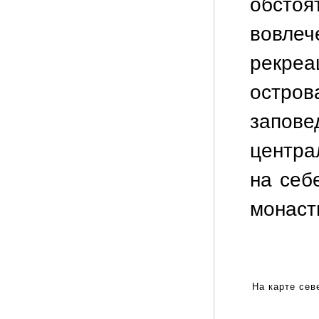
обсто
вовл
рекре
остро
запове
центра
на себ
монасты
На карте сев