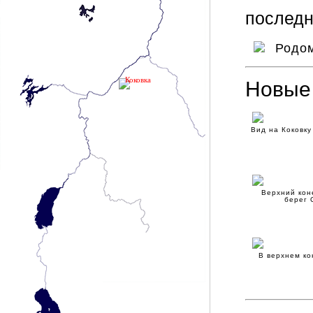
последн
Родом
Коковка
Новые
Вид на Коковку
Верхний кон
берег 
В верхнем ко