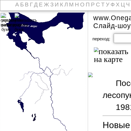
А
Б
В
Г
Д
Е
Ж
З
И
К
Л
М
Н
О
П
Р
С
Т
У
Ф
Х
Ц
Ч
www.Onega
Слайд-шоу
переход:
Пос
лесопун
198
Новые 