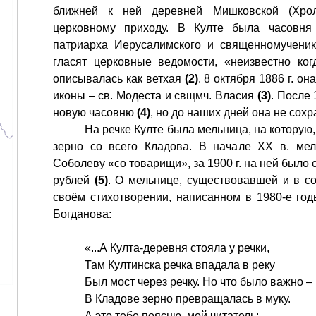
ближней к ней деревней Мишковской (Хро
церковному приходу. В Култе была часовня 
патриарха Иерусалимского и священномученик
гласят церковные ведомости, «неизвестно ког
описывалась как ветхая
(2)
. 8 октября 1886 г. он
иконы – св. Модеста и свщмч. Власия
(3)
. После 
новую часовню
(4)
, но до наших дней она не сохр
На речке Култе была мельница, на которую
зерно со всего Кладова. В начале XX в. ме
Соболеву «со товарищи», за 1900 г. на ней было 
рублей
(5)
. О мельнице, существовавшей и в со
своём стихотворении, написанном в 1980-е год
Богданова:
«...А Култа-деревня стояла у речки,
Там Култинска речка впадала в реку
Был мост через речку. Но что было важно –
В Кладове зерно превращалась в муку.
А это тебе поясню, мой читатель: