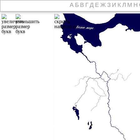
А
Б
В
Г
Д
Е
Ж
З
И
К
Л
М
Н