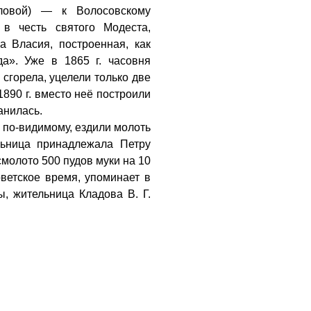
ловой) — к Волосовскому
в честь святого Модеста,
а Власия, построенная, как
да». Уже в 1865 г. часовня
а сгорела, уцелели только две
1890 г. вместо неё построили
анилась.
, по-видимому, ездили молоть
льница принадлежала Петру
смолото 500 пудов муки на 10
ветское время, упоминает в
ы, жительница Кладова В. Г.