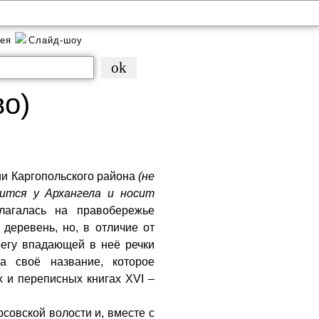
рея
Слайд-шоу
во)
ии Каргопольского района
(не
ится у Архангела и носит
лагалась на правобережье
деревень, но, в отличие от
регу впадающей в неё речки
а своё название, которое
ых и переписных книгах XVI –
осовской волости и, вместе с