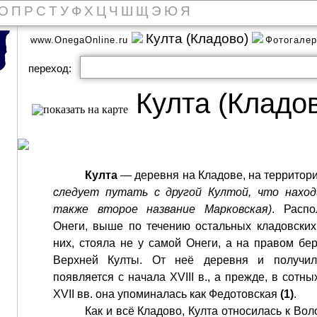
О
П
Р
С
Т
У
Ф
Х
Ц
Ч
Ш
Щ
Э
Ю
Я
Култа (Кладово)
www.OnegaOnline.ru
Фотогале
переход:
Култа (Кладо
Култа
— деревня на Кладове, на территор
следует путать с другой Култой, что наход
также второе название Марковская)
. Распо
Онеги, выше по течению остальных кладовских 
них, стояла не у самой Онеги, а на правом бе
Верхней Култы. От неё деревня и получил
появляется с начала XVIII в., а прежде, в сотн
XVII вв. она упоминалась как Федотовская
(1)
.
Как и всё Кладово, Култа относилась к Вол