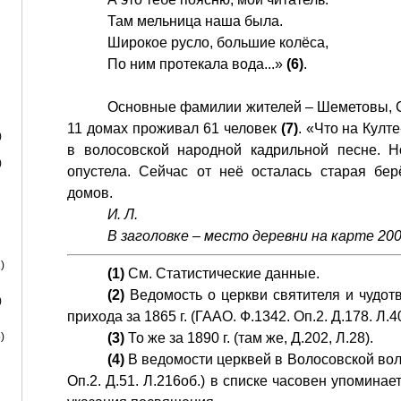
Там мельница наша была.
Широкое русло, большие колёса,
По ним протекала вода...»
(6)
.
Основные фамилии жителей – Шеметовы, Со
11 домах проживал 61 человек
(7)
. «Что на Култ
)
в волосовской народной кадрильной песне. Н
)
опустела. Сейчас от неё осталась старая бе
домов.
И. Л.
В заголовке – место деревни на карте 200
)
(1)
См. Статистические данные.
(2)
Ведомость о церкви святителя и чудот
)
прихода за 1865 г. (ГААО. Ф.1342. Оп.2. Д.178. Л.40
)
(3)
То же за 1890 г. (там же, Д.202, Л.28).
(4)
В ведомости церквей в Волосовской воло
Оп.2. Д.51. Л.216об.) в списке часовен упоминает