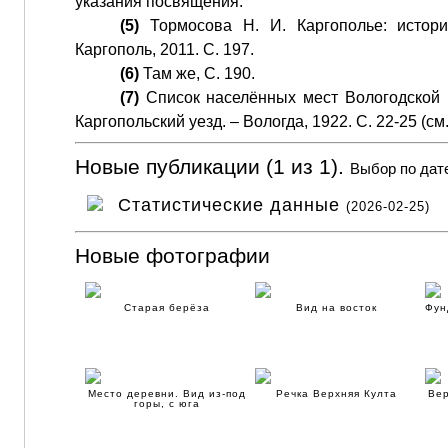
указания посвящения.
(5)
Тормосова Н. И. Каргополье: истори
Каргополь, 2011. С. 197.
(6)
Там же, С. 190.
(7)
Список населённых мест Вологодской гу
Каргопольский уезд. – Вологда, 1922. С. 22-25 (с
Новые публикации (1 из 1).
Выбор по дат
Статистические данные
(2026-02-25)
Новые фотографии
Старая берёза
Вид на восток
Фун
Место деревни. Вид из-под
Речка Верхняя Култа
Вер
горы, с юга