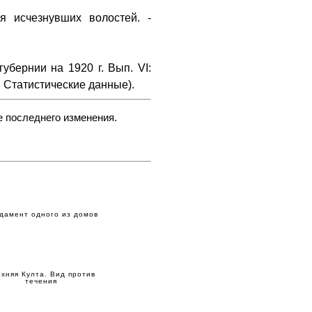
я исчезнувших волостей. -
бернии на 1920 г. Вып. VI:
м. Статистические данные).
е последнего изменения.
дамент одного из домов
хняя Култа. Вид против
течения