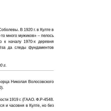
болевы. В 1920 г. в Култе в
е-то много мужиков» – пелось
о к началу 1970-х деревня
рёза да следы фундаментов
0 г.
ворца Николая Волосовского
).
сти 1919 г. (ГААО. Ф.Р-4548.
ся и часовня в Култе, но без