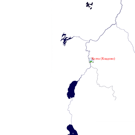
Култа (Кладово)