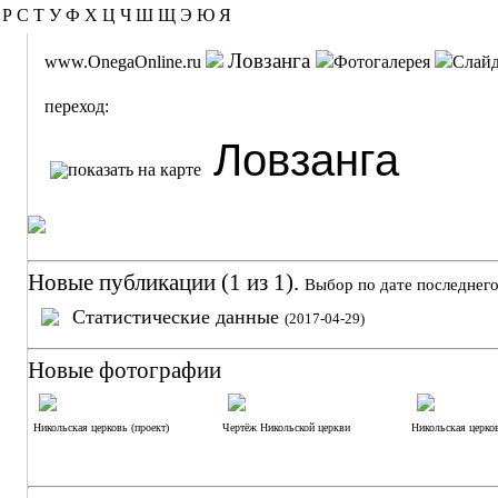
Р
С
Т
У
Ф
Х
Ц
Ч
Ш
Щ
Э
Ю
Я
Ловзанга
www.OnegaOnline.ru
Фотогалерея
Слай
переход:
Ловзанга
Новые публикации (1 из 1).
Выбор по дате последнего
Статистические данные
(2017-04-29)
Новые фотографии
Никольская церковь (проект)
Чертёж Никольской церкви
Никольская церко