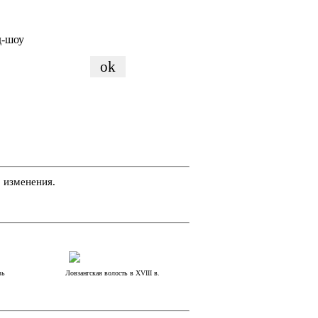
д-шоу
 изменения.
вь
Ловзангская волость в XVIII в.