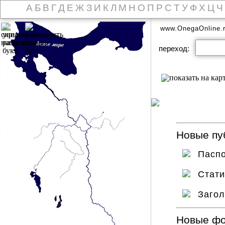
А
Б
В
Г
Д
Е
Ж
З
И
К
Л
М
Н
О
П
Р
С
Т
У
Ф
Х
Ц
Ч
www.OnegaOnline.
переход:
Новые пуб
Паспо
Стат
Заго
Новые ф