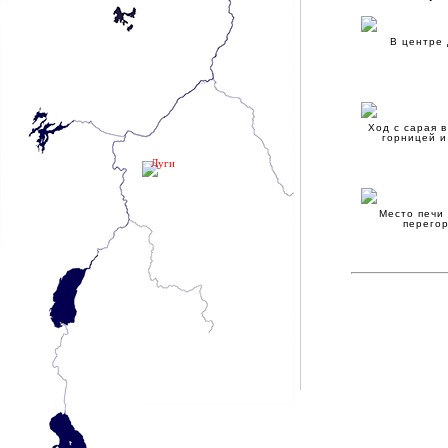
В центре
Ход с сарая 
горницей и
Луги
Место печи 
перего