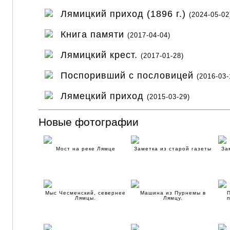
Лямицкий приход (1896 г.)
(2024-05-02
Книга памяти
(2017-04-04)
Лямицкий крест.
(2017-01-28)
Поспоривший с пословицей
(2016-03-
Лямецкий приход
(2015-03-29)
Новые фотографии
Мост на реке Лямце
Заметка из старой газеты
За
Мыс Чесменский, севернее
Машина из Пурнемы в
Лямцы.
Лямцу.
п