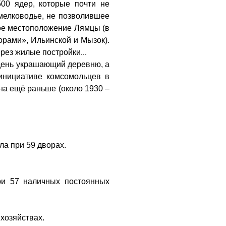
500 ядер, которые почти не
 мелководье, не позволившее
ое местоположение Лямцы (в
орами», Ильинской и Мызок).
ерез жилые постройки...
й день украшающий деревню, а
 инициативе комсомольцев в
ана ещё раньше (около 1930 –
ола при 59 дворах.
ри 57 наличных постоянных
 хозяйствах.