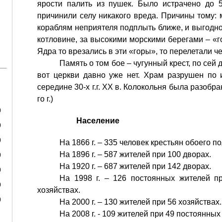
ярости палить из пушек. Было истрачено до 
причинили селу никакого вреда. Причины тому:
кораблям неприятеля подплыть ближе, и выгодн
котловине, за высокими морскими берегами – «г
Ядра то врезались в эти «горы», то перелетали ч
Память о том бое – чугунный крест, по се
вот церкви давно уже нет. Храм разрушен по
середине 30-х г.г. XX в. Колокольня была разобр
го г.)
)
Население
)
)
На 1866 г. – 335 человек крестьян обоего п
На 1896 г. – 587 жителей при 100 дворах.
)
На 1920 г. – 687 жителей при 142 дворах.
)
На 1998 г. – 126 постоянных жителей п
)
хозяйствах.
)
На 2000 г. – 130 жителей при 56 хозяйствах.
На 2008 г. - 109 жителей при 49 постоянных