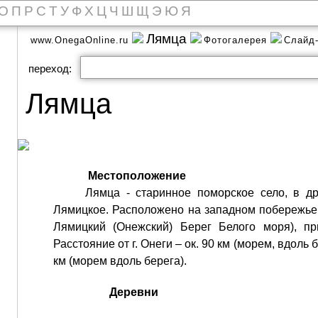
О
П
Р
С
Т
У
Ф
Х
Ц
Ч
Ш
Щ
Э
Ю
Я
Лямца
www.OnegaOnline.ru
Фотогалерея
Слайд
переход:
Лямца
Местоположение
Лямца - старинное поморское село, в д
Лямицкое. Расположено на западном побережье 
Лямицкий (Онежский) Берег Белого моря), пр
Расстояние от г. Онеги – ок. 90 км (морем, вдоль б
км (морем вдоль берега).
Деревни