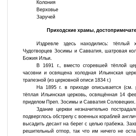
Колония
Верховье
Заручей
Приходские храмы, достопримечат
Издревле здесь находились: тёплый 
Чудотворцев Зосимы и Савватия, шатровая ко
Божия Ильи.
В 1691 г., вместо сгоревшей тёплой це
часовни и освящена холодная Ильинская церк
трапезной (из церковной описи 1834 г.)
На 1895 г. в приходе описывается (см.
тёплая Ильинская церковь, освящённая 14 февр
приделом Преп. Зосимы и Савватия Соловецких.
Здание церкви незначительно пострадало
подверглось обстрелу с военных кораблей англ
высадить десант на берег с целью грабежа. Зах
решительный отпор, так что им ничего не оста