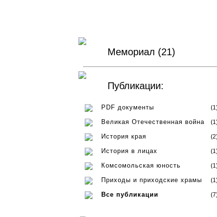
Мемориал (21)
Публикации:
PDF документы
(1
Великая Отечественная война
(1
История края
(2
История в лицах
(1
Комсомольская юность
(1
Приходы и приходские храмы
(1
Все публикации
(7