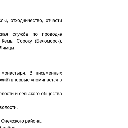
ы, отходничество, отчасти
нская служба по проводке
 Кемь, Сороку (Беломорск),
 Лямцы.
ь
 монастыря. В письменных
рхий) впервые упоминается в
волости и сельского общества
 волости.
.
та Онежского района.
й район.