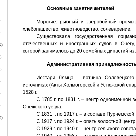
Основные занятия жителей
)
Морские: рыбный и зверобойный промысл
хлебопашество, животноводство, солеварение.
)
Существовала государственная лоцма
отечественных и иностранных судов в Онегу,
4)
которой занималось до 20 семейных династий из
)
Административная принадлежност
)
Исстари Лямца – вотчина Соловецкого
)
источниках (Акты Холмогорской и Устюжской епа
1528 г.
)
С 1785 г. по 1831 г. – центр одноимённой 
)
Онежского уезда.
С 1831 г. по 1917 г. – в составе Пурнемской
4)
С 1917 г. по 1924 г. – опять волостной центр
С 1929 г. по 1940 г. – центр сельского сове
С 1940 г. по 1958 г. – входила в Беломорски