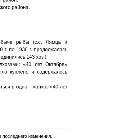
ского района.
обыче рыбы (с.с. Лямца и
0 г. по 1936 г. продолжалась
единились 143 хоз.).
лхозами: «40 лет Октября»
ыло куплено и содержалось
ться в одно – колхоз «40 лет
е последнего изменения.