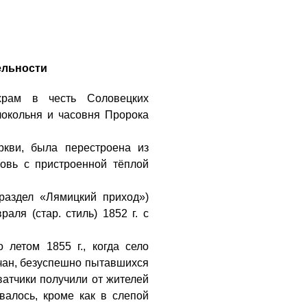
ельности
храм в честь Соловецких
локольня и часовня Пророка
ркви, была перестроена из
овь с пристроенной тёплой
 раздел «Лямицкий приход»)
аля (стар. стиль) 1852 г. с
 летом 1855 г., когда село
ичан, безуспешно пытавшихся
ватчики получили от жителей
валось, кроме как в слепой