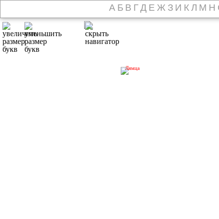
А
Б
В
Г
Д
Е
Ж
З
И
К
Л
М
Н
Лямца