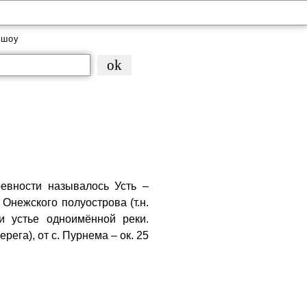
-шоу
ревности называлось Усть –
Онежского полуострова (т.н.
и устье одноимённой реки.
ерега), от с. Пурнема – ок. 25