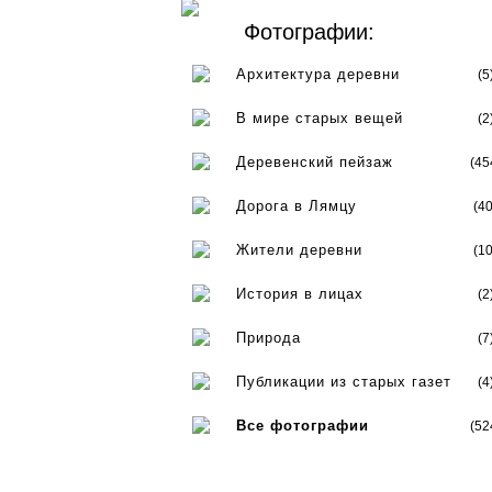
Фотографии:
Архитектура деревни
(5
В мире старых вещей
(2
Деревенский пейзаж
(45
Дорога в Лямцу
(40
Жители деревни
(10
История в лицах
(2
Природа
(7
Публикации из старых газет
(4
Все фотографии
(52