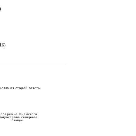
)
16)
метка из старой газеты
Побережье Онежского
олуострова севернее
Лямцы.