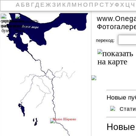
А
Б
В
Г
Д
Е
Ж
З
И
К
Л
М
Н
О
П
Р
С
Т
У
Ф
Х
Ц
Ч
www.Onega
Фотогалер
переход:
Новые пуб
Стат
Малое Шарково
Новые