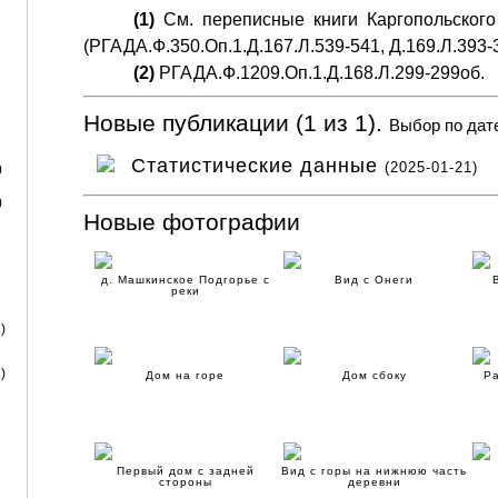
(1)
См. переписные книги Каргопольского 
(РГАДА.Ф.350.Оп.1.Д.167.Л.539-541, Д.169.Л.393-3
(2)
РГАДА.Ф.1209.Оп.1.Д.168.Л.299-299об.
Новые публикации (1 из 1).
Выбор по дат
Статистические данные
(2025-01-21)
)
)
Новые фотографии
д. Машкинское Подгорье с
Вид с Онеги
реки
)
)
Дом на горе
Дом сбоку
Ра
Первый дом с задней
Вид с горы на нижнюю часть
стороны
деревни