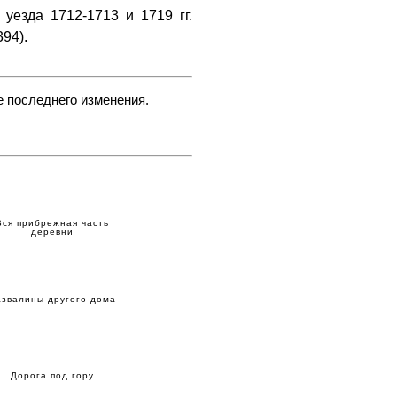
уезда 1712-1713 и 1719 гг.
94).
е последнего изменения.
Вся прибрежная часть
деревни
звалины другого дома
Дорога под гору