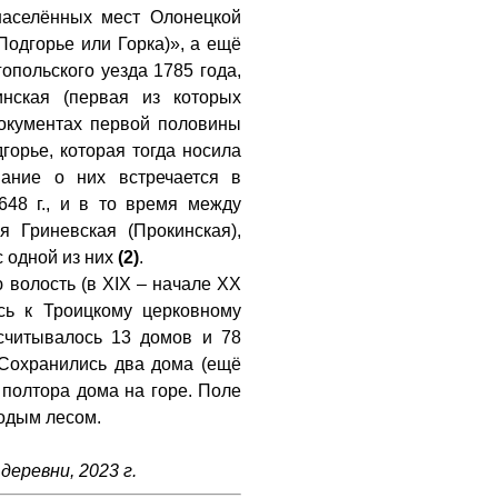
 населённых мест Олонецкой
Подгорье или Горка)», а ещё
опольского уезда 1785 года,
нская (первая из которых
 документах первой половины
горье, которая тогда носила
ание о них встречается в
48 г., и в то время между
 Гриневская (Прокинская),
с одной из них
(2)
.
 волость (в XIX – начале XX
сь к Троицкому церковному
асчитывалось 13 домов и 78
 Сохранились два дома (ещё
 полтора дома на горе. Поле
одым лесом.
деревни, 2023 г.