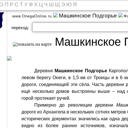
О
П
Р
С
Т
У
Ф
Х
Ц
Ч
Ш
Щ
Э
Ю
Я
Машкинское Подгорье
www.OnegaOnline.ru
Ф
переход:
Машкинское 
Деревня
Машкинское Подгорье
Каргопол
левом берегу Онеги, в 1,5 км от Троицы и в 6 к
дороги, соединяющей эти сёла. Часть деревни 
ещё несколько домов выстроены выше – над 
горой протекает ручей.
Примерно до революции деревни
Машк
дороге из Архангела в нескольких сотнях метров
исторических документах значились как одна де
видно из более ранних источников, изнача