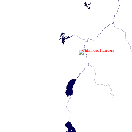
Машкинское Подгорье