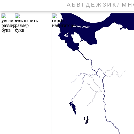
А
Б
В
Г
Д
Е
Ж
З
И
К
Л
М
Н