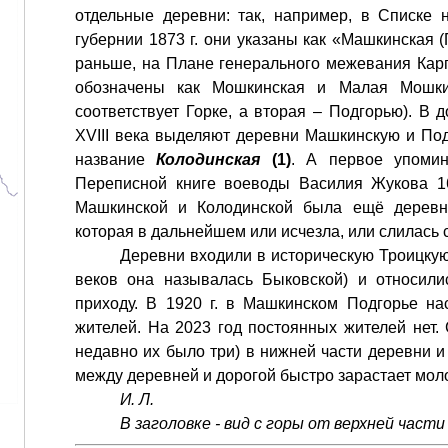
отдельные деревни: так, например, в Списке
губернии 1873 г. они указаны как «Машкинская (
раньше, на Плане генерального межевания Карг
обозначены как Мошкинская и Малая Мошки
соответствует Горке, а вторая – Подгорью). В
XVIII века выделяют деревни Машкинскую и Под
название
Колодинская
(1)
. А первое упомин
Переписной книге воеводы Василия Жукова 16
Машкинской и Колодинской была ещё деревня
которая в дальнейшем или исчезла, или слилась 
Деревни входили в историческую Троицкую
веков она называлась Быковской) и относили
приходу. В 1920 г. в Машкинском Подгорье н
жителей. На 2023 год постоянных жителей нет.
недавно их было три) в нижней части деревни и
между деревней и дорогой быстро зарастает мол
И. Л.
В заголовке - вид с горы от верхней части 