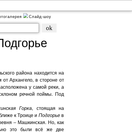
отогалерея
Слайд-шоу
Подгорье
ьского района находится на
м от Архангело, в стороне от
расположена у самой реки, а
склоном речной поймы. Под
инская Горка
, стоящая на
 ближе к Троице и
Подгорье
в
ревня – Машкинская. Но, как
льно это были всё же две