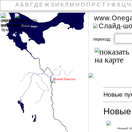
А
Б
В
Г
Д
Е
Ж
З
И
К
Л
М
Н
О
П
Р
С
Т
У
Ф
Х
Ц
Ч
www.Onega
Слайд-ш
переход:
Новый Наволок
Новые пуб
Новые
Новый Н