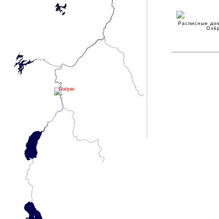
Расписные до
Озё
Озёрко