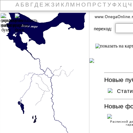
А
Б
В
Г
Д
Е
Ж
З
И
К
Л
М
Н
О
П
Р
С
Т
У
Ф
Х
Ц
Ч
www.OnegaOnline.
переход:
Новые пуб
Стат
Новые ф
Расписной до
гар