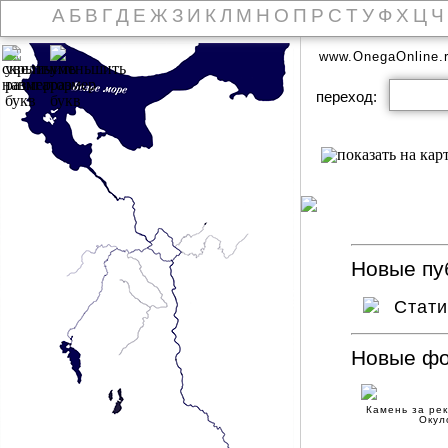
А
Б
В
Г
Д
Е
Ж
З
И
К
Л
М
Н
О
П
Р
С
Т
У
Ф
Х
Ц
Ч
www.OnegaOnline.
переход:
Новые пуб
Стат
Новые ф
Камень за ре
Окул