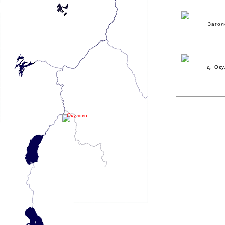
Загол
д. Ок
Окулово