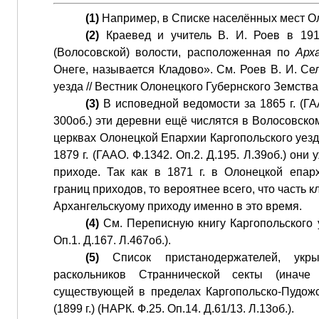
(1)
Например, в Списке населённых мест Ол
(2)
Краевед и учитель В. И. Роев в 1915 
(Волосовской) волости, расположенная по
Арх
Онеге, называется Кладово». См. Роев В. И. Се
уезда // Вестник Олонецкого Губернского Земства.
(3)
В исповедной ведомости за 1865 г. (ГАА
300об.) эти деревни ещё числятся в Волосовско
церквах Олонецкой Епархии Каргопольского уезд
1879 г. (ГААО. Ф.1342. Оп.2. Д.195. Л.39об.) они
приходе. Так как в 1871 г. в Олонецкой епа
границ приходов, то вероятнее всего, что часть 
Архангельскуому приходу именно в это время.
(4)
См. Переписную книгу Каргопольского у
Оп.1. Д.167. Л.467об.).
(5)
Список пристанодержателей, ук
раскольников Страннической секты (иначе
существующей в пределах Каргопольско-Пудожс
(1899 г.) (НАРК. Ф.25. Оп.14. Д.61/13. Л.13об.).