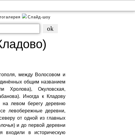
тогалерея
Слайд-шоу
Кладово)
ргополя, между Волосовом и
ъединённых общим названием
и Хролова), Окуловская,
абанова). Иногда к Кладову
м на левом берегу деревню
все левобережные деревни,
северу от одной из главных
лочья) и до первой деревни
ия входили в историческую