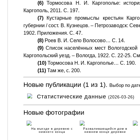
(6)
Тормосова Н. И. Каргополье: истори
Каргополь, 2011. С. 197.
(7)
Кустарные промыслы крестьян Каргоп
губернии / сост. В. Кузнецов. – Петрозаводск: Сев
1902. Приложения. С. 47.
(8)
Роев В. И. Село Волосово… С. 14.
(9)
Список населённых мест Вологодской гу
Каргопольский уезд. – Вологда, 1922. С. 22-25. С
(10)
Тормосова Н. И. Каргополье… С. 190.
(11)
Там же, с. 200.
Новые публикации (1 из 1).
Выбор по дат
Статистические данные
(2026-03-26)
Новые фотографии
На въезде в деревню с
Разваливающийся дом в
нижнего конца
нижнем конце деревни