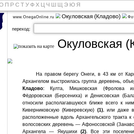
О
П
Р
С
Т
У
Ф
Х
Ц
Ч
Ш
Щ
Э
Ю
Я
Окуловская (Кладово)
www.OnegaOnline.ru
Фо
переход:
Окуловская (
На правом берегу Онеги, в 43 км от Ка
Архангелом выстроилась группа деревень, об
Кладово
: Култа, Мишковская (Фролова ил
Фёдоровская (Берсениха) и Денисовская (Бал
относили располагавшуюся ближе всего к ни
Киверниковскую (Киверевскую)
(1)
, или даже 
расположенные вдоль Архангельского тракта к 
волосовских деревень — Афоносовской (Занаво
Архангела — Якушихи
(2)
. Все эти поселен