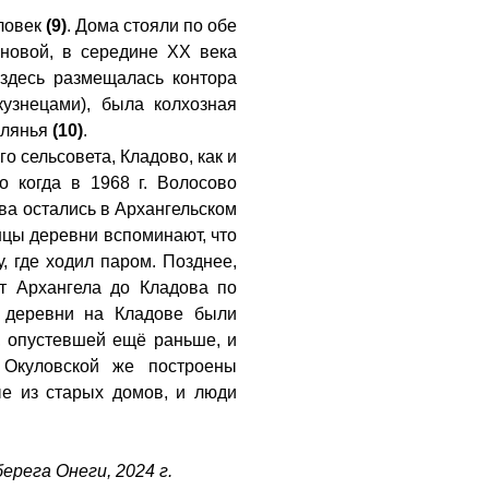
еловек
(9)
. Дома стояли по обе
ановой, в середине XX века
 здесь размещалась контора
кузнецами), была колхозная
улянья
(10)
.
о сельсовета, Кладово, как и
о когда в 1968 г. Волосово
ва остались в Архангельском
нцы деревни вспоминают, что
, где ходил паром. Позднее,
от Архангела до Кладова по
 деревни на Кладове были
ы, опустевшей ещё раньше, и
 Окуловской же построены
ые из старых домов, и люди
берега Онеги, 2024 г.