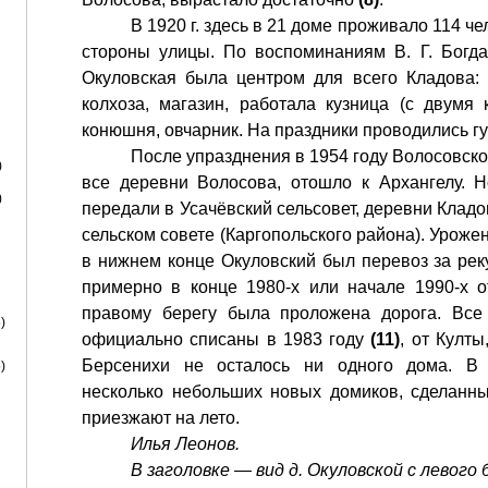
В 1920 г. здесь в 21 доме проживало 114 ч
стороны улицы. По воспоминаниям В. Г. Богд
Окуловская была центром для всего Кладова:
колхоза, магазин, работала кузница (с двумя 
конюшня, овчарник. На праздники проводились г
После упразднения в 1954 году Волосовског
)
все деревни Волосова, отошло к Архангелу. Н
)
передали в Усачёвский сельсовет, деревни Кладо
сельском совете (Каргопольского района). Уроже
в нижнем конце Окуловский был перевоз за реку
примерно в конце 1980-х или начале 1990-х 
правому берегу была проложена дорога. Все
)
официально списаны в 1983 году
(11)
, от Култ
Берсенихи не осталось ни одного дома. В
)
несколько небольших новых домиков, сделанн
приезжают на лето.
Илья Леонов.
В заголовке — вид д. Окуловской с левого 