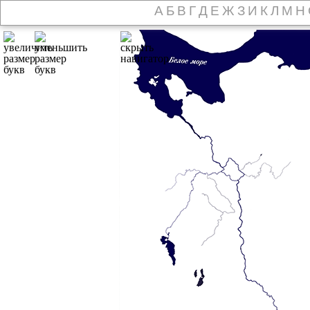
А
Б
В
Г
Д
Е
Ж
З
И
К
Л
М
Н