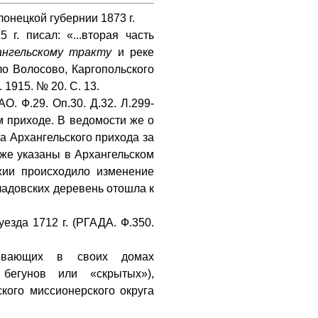
онецкой губернии 1873 г.
г. писал: «...вторая часть
ангельскому тракту
и реке
ло Волосово, Каргопольского
 1915. № 20. С. 13.
О. Ф.29. Оп.30. Д.32. Л.299-
м приходе. В ведомости же о
а Архангельского прихода за
 уже указаны в Архангельском
рхии происходило изменение
кладовских деревень отошла к
езда 1712 г. (РГАДА. Ф.350.
рывающих в своих домах
 бегунов или «скрытых»),
кого миссионерского округа