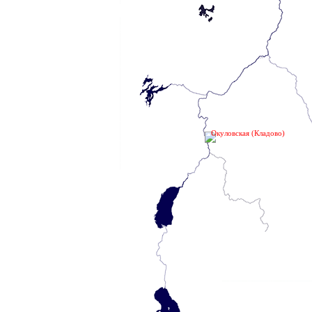
Окуловская (Кладово)