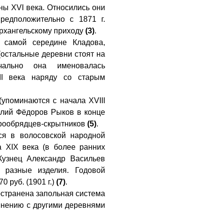
ны XVI века. Относились они
предположительно с 1871 г.
Архангельскому приходу
(3)
.
 самой середине Кладова,
(остальные деревни стоят на
чально она именовалась
II века наряду со старым
упоминаются с начала XVIII
илий Фёдоров Рыков в конце
арообрядцев-скрытников
(5)
.
ся в волосовской народной
а XIX века (в более ранних
 Кузнец Александр Васильев
 разные изделия. Годовой
70 руб. (1901 г.)
(7)
.
остранена запольная система
авнению с другими деревнями