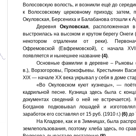
Волосовскую волость, и возникли ещё до середи
к Волосовскому церковному приходу, затем, 
Окуловская, Берсениха и Балабанова отошли к 
Деревня
Окуловская
, расположенная в
выстроилась на высоком и крутом берегу Онеги 
некотором отдалении от реки). Первона
Офремовской (Евфремовской), с начала XVI
появляется и нынешнее название
(4)
.
Основные фамилии в деревне – Рыковы (
в.), Ворзогоровы, Прокофьевы. Крестьянин Вас
XIX — начале XX века укрывал у себя в доме ст
«Во Окуловском куют кузнецы», — поёт
кадрильной песне. Кузница здесь была с конц
документах сведений о ней не встречается).
Богданов подковывал лошадей и изготовлял
заработок его составлял от 15 руб. (1910 г.)
(6)
до 
На Кладове, как и в Зимницах, была распр
землепользования, поэтому хлеба здесь, по ср
Волосова, вырастало достаточно
(8)
.