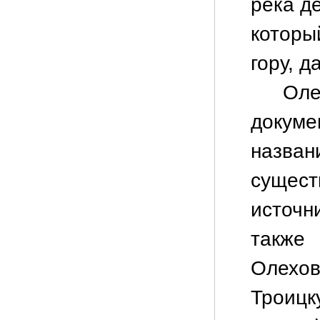
река де
которы
гору, 
Ол
докум
назв
сущест
источн
также
Олех
Троиц