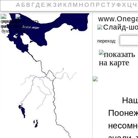
А
Б
В
Г
Д
Е
Ж
З
И
К
Л
М
Н
О
П
Р
С
Т
У
Ф
Х
Ц
Ч
www.Onega
Слайд-ш
переход:
Наш
Пооне
несомн