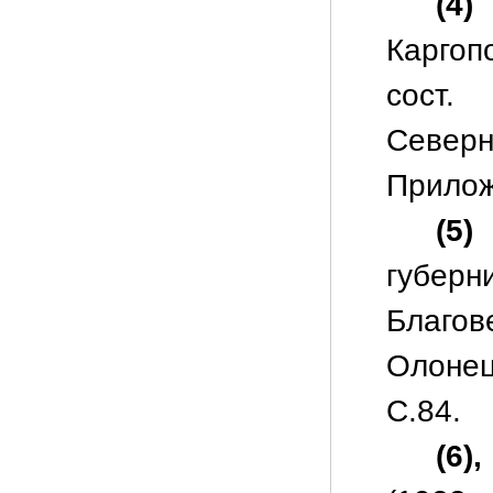
(4)
Каргоп
сост.
Северн
Прилож
(5)
губер
Благо
Олонец
С.84.
(6),