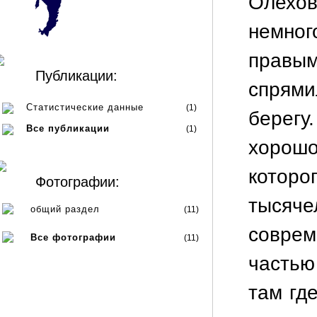
Олехо
немног
правы
Публикации:
спрям
Статистические данные
(1)
берегу
Все публикации
(1)
хорош
которог
Фотографии:
тысяч
общий раздел
(11)
соврем
Все фотографии
(11)
частью
там гд