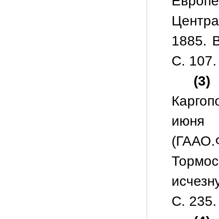
Европ
Центра
1885. 
С. 107.
(3)
Каргоп
и
(ГААО.Ф
Тормо
исчезн
С. 235.