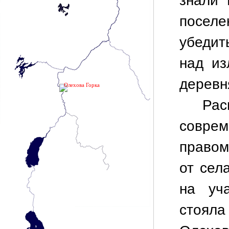
знали 
поселе
убедит
над из
дерев
Олехова Горка
Ра
соврем
правом 
от сел
на уч
стояла