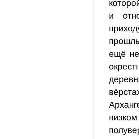
которо
и отн
прихо
прошлы
ещё не
окрес
дерев
вёрс
Арханг
низко
полуве