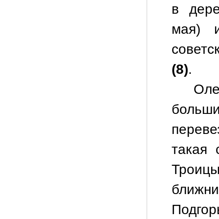
в дере
мая) 
советс
(8)
.
Оле
больш
перев
такая 
Троицы
ближни
Подгор