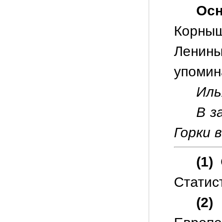
Ос
Корныш
Лени
упомин
Иль
В з
Горки в
(1)
С
Статис
(2)