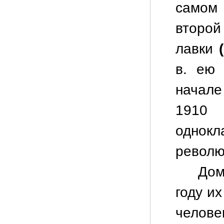
самом 
второй
лавки
в. ею
начале
1910 
однокл
револю
Дом
году и
челов