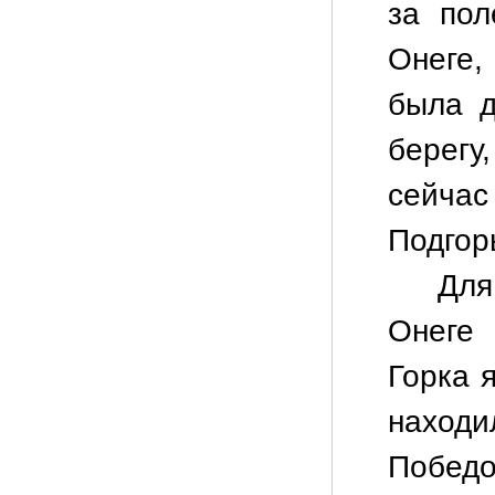
за по
Онеге
была д
берег
сейч
Подгор
Для
Онеге 
Горка 
наход
Победо