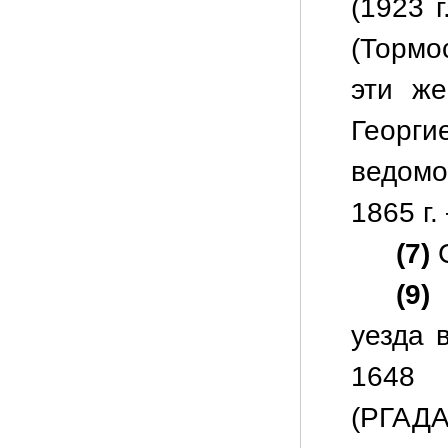
(1923 г
(Тормо
эти же
Георг
ведомо
1865 г.
(7)
С
(9)
П
уезда 
1
(РГАДА