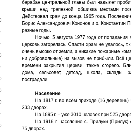
барабан центральной главы был навылет пробит
крыши над трапезной, обшивка местами посе
Действовал храм до конца 1965 года. Последни
)
Борис Александрович Кононов и о. Константин 
разные годы.
)
Ночью, 5 августа 1977 года от попадания
)
церковь загорелась. Спасти храм не удалось, т.
очень высоко от земли, а никакие пожарные ко
)
ни добровольные) на вызов не прибыли. Всё це
времени закрытия церкви, также сгорело. Бл
)
дома, сельсовет, детсад, школа, склады р
)
пострадали.
)
Население
На 1817 г. во всём приходе (16 деревень)
)
233 дворах.
)
На 1895 г. – уже 3010 человек при 525 двор
На 1918 г. население с. Прилуки (Прилук)
)
75 дворах.