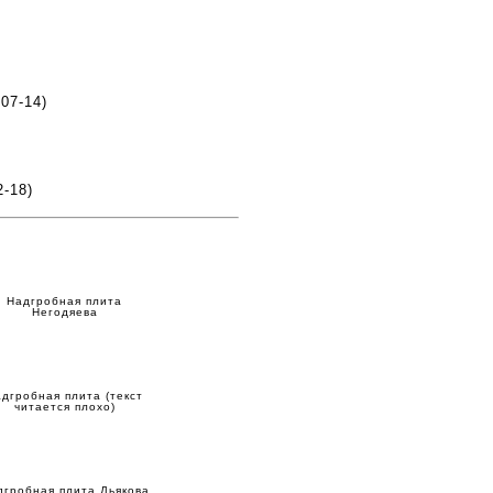
-07-14)
2-18)
Надгробная плита
Негодяева
дгробная плита (текст
читается плохо)
дгробная плита Дьякова