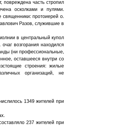
, повреждена часть стропил
чена осколками и пулями.
е священники: протоиерей о.
Павлович Разов, служившие в
 молнии в центральный купол
к. очаг возгорания находился
манды (ни профессиональные,
нное, оставшееся внутри со
изстоящие строения: жилые
азличных организаций, не
 числилось 1349 жителей при
ах.
 составляло 237 жителей при