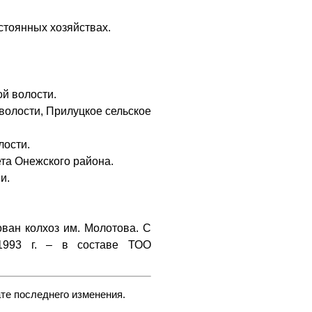
остоянных хозяйствах.
ой волости.
й волости, Прилуцкое сельское
лости.
ета Онежского района.
и.
ован колхоз им. Молотова. С
 1993 г. – в составе ТОО
те последнего изменения.