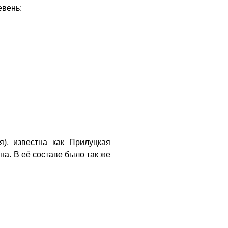
евень:
я), известна как Прилуцкая
на. В её составе было так же