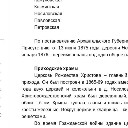
Козминская
Носиловская
Павловская
Петровская
По постановлению Архангельского Губернс
Присутствию, от 13 июня 1875 года, деревни
Но
января 1876 г. переименованы под одно общее н
)
Приходские храмы
)
Церковь Рождества Христова – главный
)
прихода. Он был построен в 1865-69 годах вме
года двух церквей и колокольни в д. Носилов
)
Христорождественский храм был деревянный,
)
обшит тёсом. Крыша, купола, главы и шпиль к
)
кресты железные. Вокруг церкви и кладбища – к
)
решётками.
Во время Гражданской войны здание це