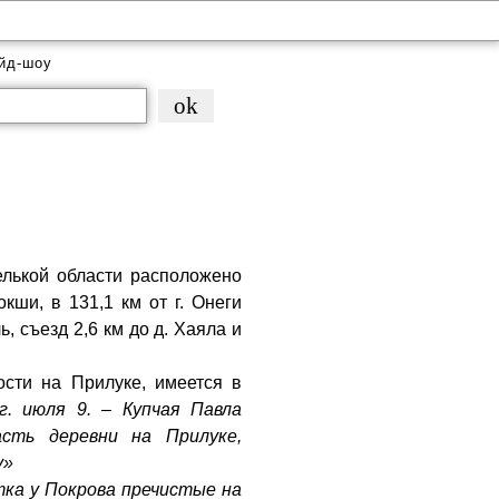
йд-шоу
лькой области расположено
кши, в 131,1 км от г. Онеги
, съезд 2,6 км до д. Хаяла и
сти на Прилуке, имеется в
г. июля 9. – Купчая Павла
сть деревни на Прилуке,
у»
тка у Покрова пречистые на