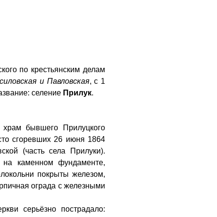
кого по крестьянским делам
силовская и Павловская
, с 1
азвание: селение
Прилук
.
 храм бывшего Прилуцкого
сто сгоревших 26 июня 1864
ской (часть села Прилуки).
 на каменном фундаменте,
олокольни покрыты железом,
ирпичная ограда с железными
ркви серьёзно пострадало: