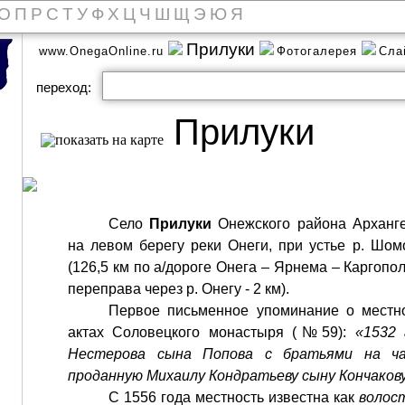
О
П
Р
С
Т
У
Ф
Х
Ц
Ч
Ш
Щ
Э
Ю
Я
Прилуки
www.OnegaOnline.ru
Фотогалерея
Сла
переход:
Прилуки
Село
Прилуки
Онежского района Арханге
на левом берегу реки Онеги, при устье р. Шомо
(126,5 км по а/дороге Онега – Ярнема – Каргополь
переправа через р. Онегу - 2 км).
Первое письменное упоминание о местно
актах Соловецкого монастыря (№59):
«1532 
Нестерова сына Попова с братьями на ча
проданную Михаилу Кондратьеву сыну Кончаков
С 1556 года местность известна как
волос