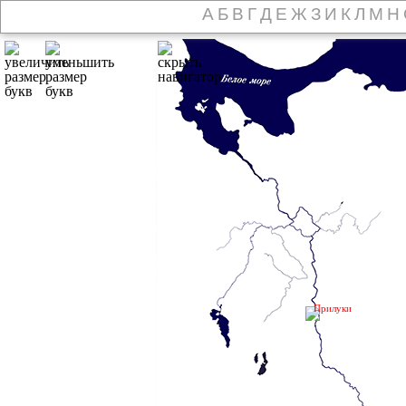
А
Б
В
Г
Д
Е
Ж
З
И
К
Л
М
Н
Прилуки