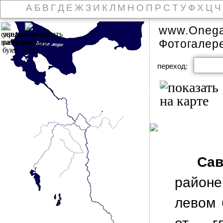
А
Б
В
Г
Д
Е
Ж
З
И
К
Л
М
Н
О
П
Р
С
Т
У
Ф
Х
Ц
Ч
www.Onega
Фотогалер
переход:
Сав
район
левом 