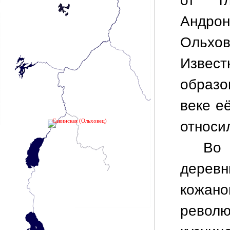
от г
Андр
Ольхо
Извес
образо
веке е
Савинская (Ольховец)
относи
Во 
дерев
кожано
револю