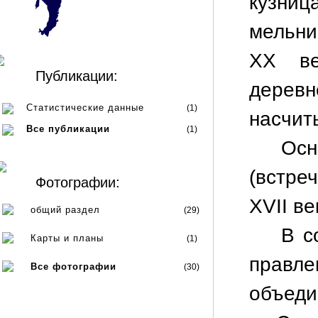
кузниц
мельн
XX ве
Публикации:
деревн
Статистические данные
(1)
насчит
Все публикации
(1)
Осн
(встре
Фотографии:
XVII в
общий раздел
(29)
В с
Карты и планы
(1)
правл
Все фотографии
(30)
объеди