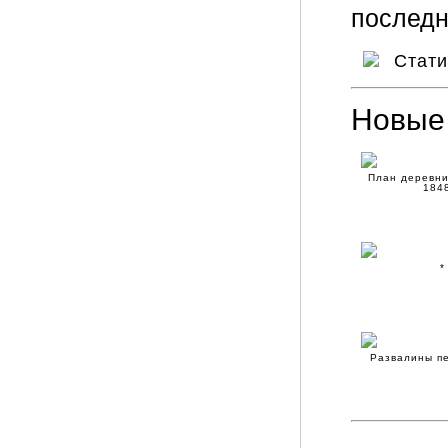
последн
Стат
Новые
План деревни
1848
*
Развалины п