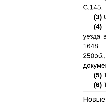
С.145.
(3)
(4)
П
уезда 
1648 г
250об.
докуме
(5)
Т
(6)
Т
Новые 