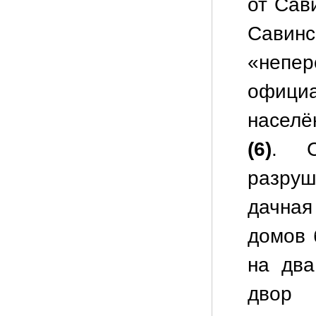
от Сав
Сав
«непер
офиц
населё
(6)
. С
разру
дачная
домов 
на два
двор