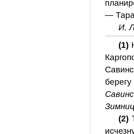
планир
— Тара
И. Л
(1)
Н
Каргоп
Савинс
берег
Савинс
Зимни
(2)
Т
исчезн