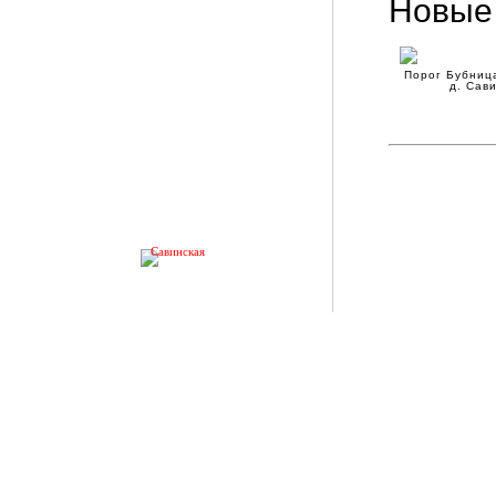
Новые
Порог Бубниц
д. Сав
Савинская