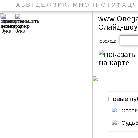
А
Б
В
Г
Д
Е
Ж
З
И
К
Л
М
Н
О
П
Р
С
Т
У
Ф
Х
Ц
Ч
www.Onega
Слайд-шоу
переход:
Новые пуб
Стат
Судь