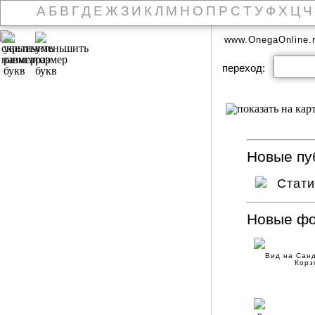
А
Б
В
Г
Д
Е
Ж
З
И
К
Л
М
Н
О
П
Р
С
Т
У
Ф
Х
Ц
Ч
www.OnegaOnline.
переход:
Новые пуб
Стат
Новые ф
Вид на Санд
Корз