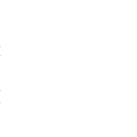
)
)
)
)