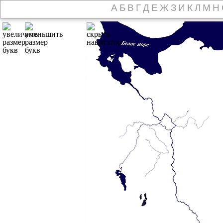
А
Б
В
Г
Д
Е
Ж
З
И
К
Л
М
Н