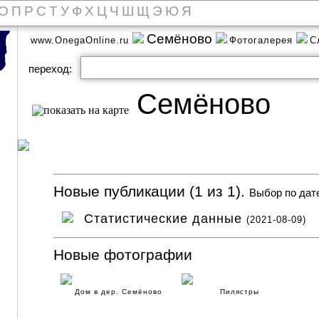
О
П
Р
С
Т
У
Ф
Х
Ц
Ч
Ш
Щ
Э
Ю
Я
Семёново
www.OnegaOnline.ru
Фотогалерея
С
переход:
Семёново
Новые публикации (1 из 1).
Выбор по дат
Статистические данные
(2021-08-09)
Новые фотографии
Дом в дер. Семёново
Пилястры