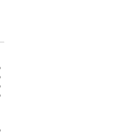
)
)
)
)
)