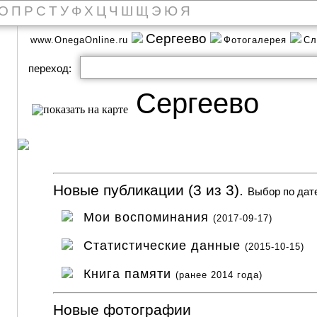
О
П
Р
С
Т
У
Ф
Х
Ц
Ч
Ш
Щ
Э
Ю
Я
Сергеево
www.OnegaOnline.ru
Фотогалерея
Сл
переход:
Сергеево
Новые публикации (3 из 3).
Выбор по дат
Мои воспоминания
(2017-09-17)
Статистические данные
(2015-10-15)
Книга памяти
(ранее 2014 года)
Новые фотографии