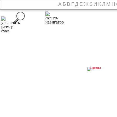
А
Б
В
Г
Д
Е
Ж
З
И
К
Л
М
Н
Сергеево