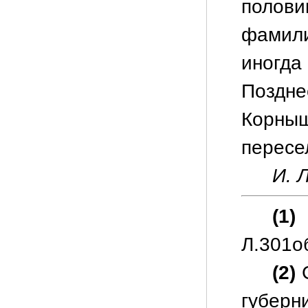
полови
фамил
иногд
Поздне
Кор
пересе
И. Л
(1)
Л.301об
(2)
С
губерн