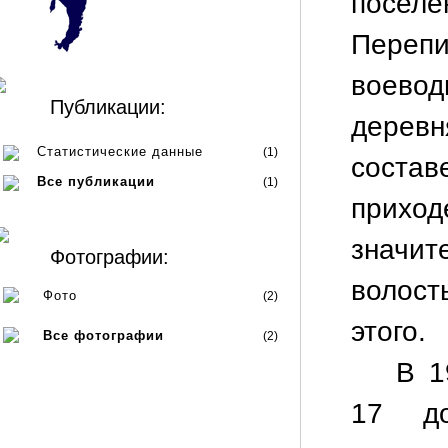
посел
Перепи
воево
Публикации:
дерев
Статистические данные
(1)
состав
Все публикации
(1)
прихо
значит
Фотографии:
волост
Фото
(2)
этого.
Все фотографии
(2)
В 1
17 д