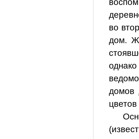
воспо
деревн
во вто
дом. Ж
стояв
однак
ведомо
домов 
цветов
Осн
(извест