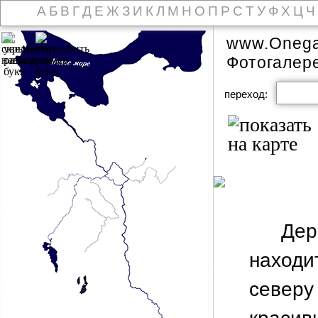
А
Б
В
Г
Д
Е
Ж
З
И
К
Л
М
Н
О
П
Р
С
Т
У
Ф
Х
Ц
Ч
www.Onega
Фотогалер
переход:
Де
находи
северу