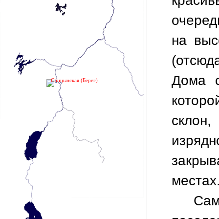
краси
очеред
на выс
(отсюд
Дома с
Спицынская (Берег)
которо
склон
изря
закры
местах
Са