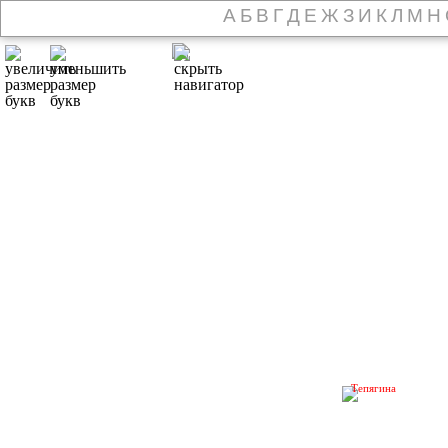
А
Б
В
Г
Д
Е
Ж
З
И
К
Л
М
Н
Тепягина