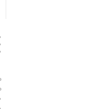
)
)
)
)
)
)
)