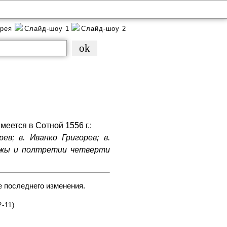
ерея
Слайд-шоу 1
Слайд-шоу 2
еется в Сотной 1556 г.:
ев; в. Иванко Григорев; в.
бжы и полтретии четверти
е последнего изменения.
2-11)