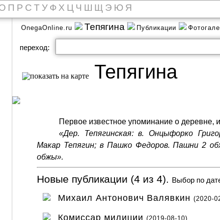
О
П
Р
С
Т
У
Ф
Х
Ц
Ч
Ш
Щ
Э
Ю
Я
Тепягина
OnegaOnline.ru
Публикации
Фотогал
переход:
Тепягина
Первое известное упоминание о деревне, им
«Дер. Тепягинская: в. Онцыфорко Григор
Макар Тепягин; в Пашко Федоров. Пашни 2 о
обжы».
Новые публикации (4 из 4).
Выбор по дат
Михаил Антонович Валявкин
(2020-0
Комиссар милиции
(2019-08-10)