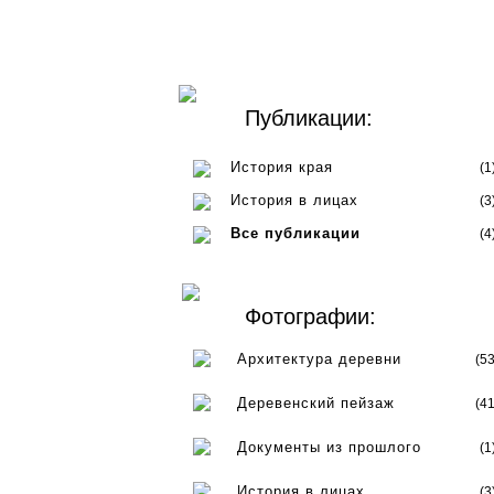
Публикации:
История края
(1
История в лицах
(3
Все публикации
(4
Фотографии:
Архитектура деревни
(53
Деревенский пейзаж
(41
Документы из прошлого
(1
История в лицах
(3