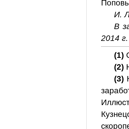
Поповы
И. Л
В з
2014 г.
(1)
С
(2)
Н
(3)
К
зарабо
Иллюст
Кузне
скороп