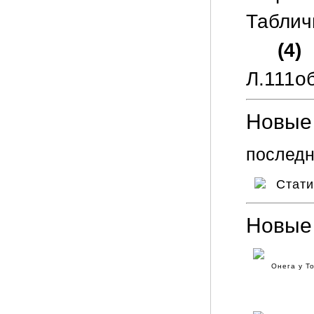
Таблич
(4)
Л.111об
Новые 
последн
Стат
Новые
Онега у Т