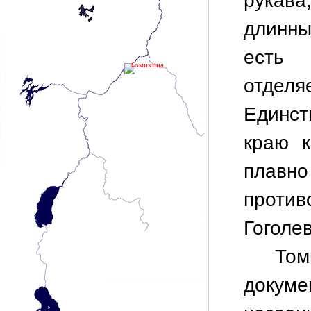
рукав
длинны
есть 
Томихина
отдел
Единст
краю к
плав
проти
Гоголе
Том
докуме