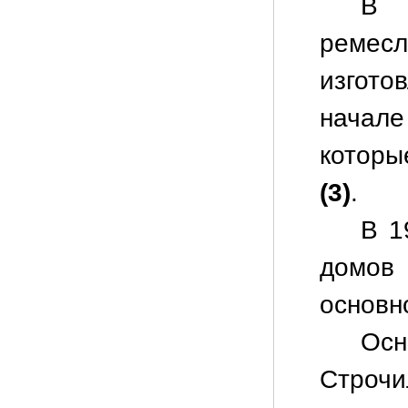
В 
ремесл
изгот
начал
которы
(3)
.
В 1
домов
основн
Ос
Строч