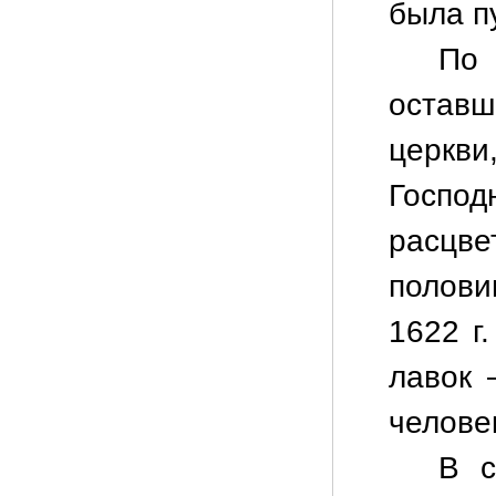
была п
По
остав
церкви
Господ
расцве
полови
1622 г
лавок 
челове
В с