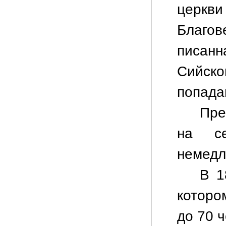
церкв
Благо
писан
Сийск
попада
Пре
на се
немедл
В 1
которо
до 70 ч