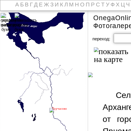
А
Б
В
Г
Д
Е
Ж
З
И
К
Л
М
Н
О
П
Р
С
Т
У
Ф
Х
Ц
Ч
OnegaOnli
Фотогалер
переход:
Се
Арханг
Турчасово
от гор