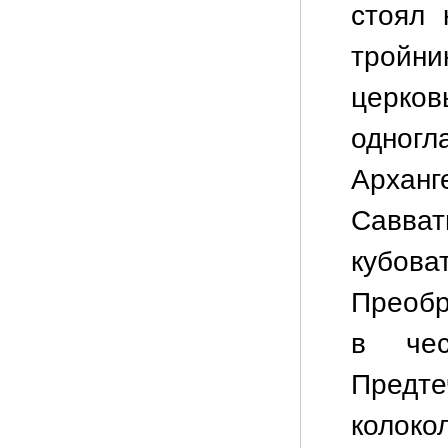
стоял 
тройни
церко
одно
Архан
Савва
кубо
Преобр
в чес
Пред
колоко