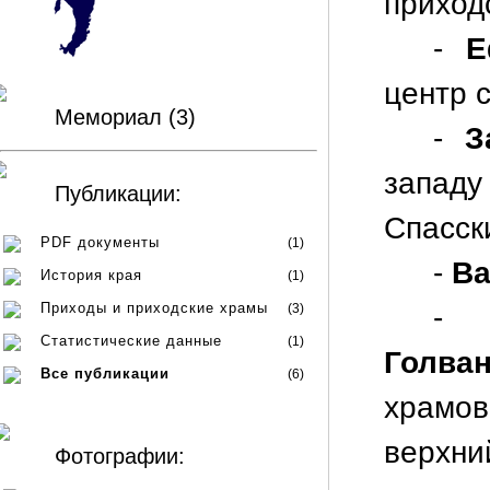
приход
-
Е
центр 
Мемориал (3)
-
З
запад
Публикации:
Спасск
PDF документы
(1)
-
Ва
История края
(1)
Приходы и приходские храмы
(3)
Статистические данные
(1)
Голван
Все публикации
(6)
храмо
верх
Фотографии: