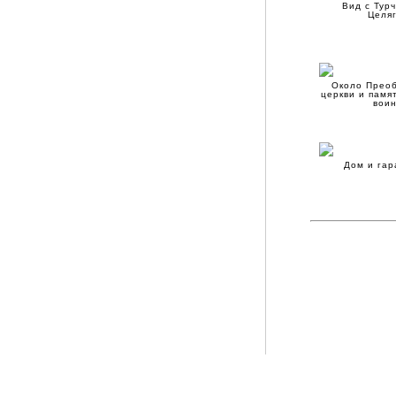
Вид с Тур
Целя
Около Прео
церкви и памя
вои
Дом и гар