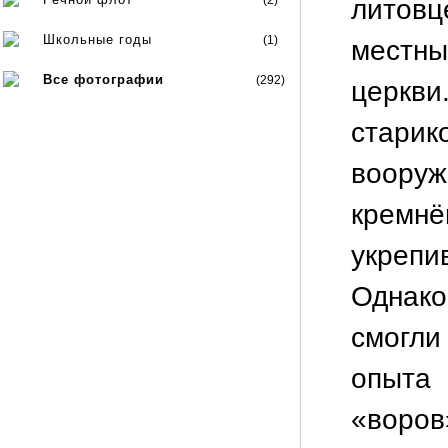
(2)
литов
Школьные годы
(1)
местн
Все фотографии
(292)
церкви
стари
воор
кремн
укреп
Однако
смогли
опыта
«воров