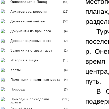
место
Осначевская и Посад
(44)
плана
Архитектура деревни
(15)
раздел
Деревенский пейзаж
(55)
Тур
Документы из прошлого
(4)
поселе
Дореволюционные фото
(2)
р. Оне
Заметки из старых газет
(1)
время
История в лицах
(15)
центра
Карты
(4)
путь.
Памятники и памятные места
(4)
Природа
В С
(7)
Приходы и приходские
(138)
подве
храмы
Речной флот