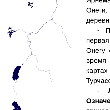
Ярнема
Онеги
деревн
-
П
первая
Онегу 
время
картах
Турчасо
-
Означе