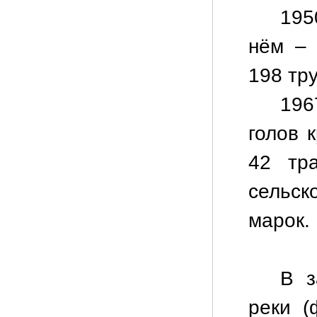
195
нём – 
198 тр
196
голов к
42 тр
сельс
марок.
В з
реки (