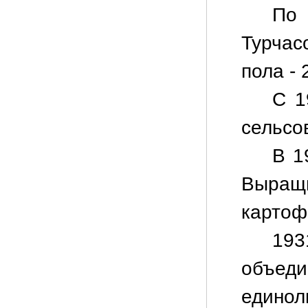
По 
Турчас
пола - 
С 1
сельсо
В 1
Выра
картоф
193
объед
единол