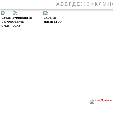
А
Б
В
Г
Д
Е
Ж
З
И
К
Л
М
Н
Усолье Ярнемско