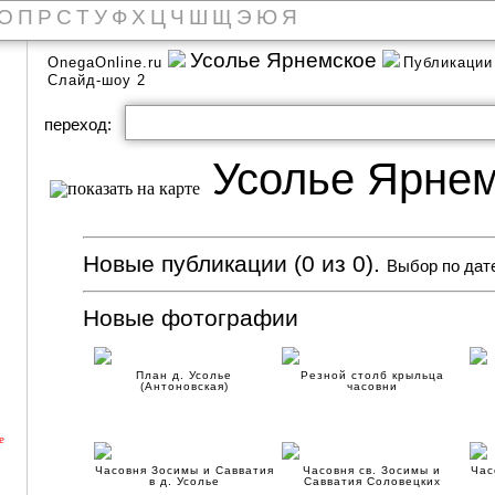
О
П
Р
С
Т
У
Ф
Х
Ц
Ч
Ш
Щ
Э
Ю
Я
Усолье Ярнемское
OnegaOnline.ru
Публикаци
Слайд-шоу 2
переход:
Усолье Ярнем
Новые публикации (0 из 0).
Выбор по дат
Новые фотографии
План д. Усолье
Резной столб крыльца
(Антоновская)
часовни
е
Часовня Зосимы и Савватия
Часовня св. Зосимы и
Час
в д. Усолье
Савватия Соловецких