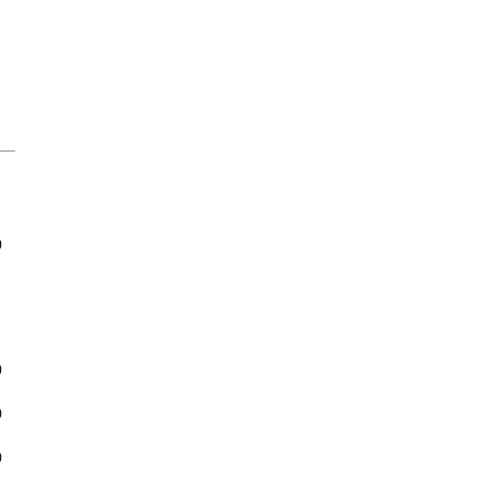
)
)
)
)