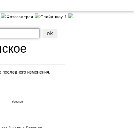
и
Фотогалерея
Слайд-шоу 1
ское
е последнего изменения.
Усолье
овня Зосимы и Савватия