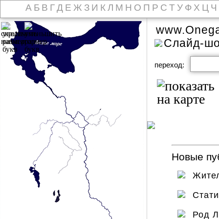
А
Б
В
Г
Д
Е
Ж
З
И
К
Л
М
Н
О
П
Р
С
Т
У
Ф
Х
Ц
Ч
www.Onega
Слайд-ш
переход:
Новые пуб
Жител
Стат
Род 