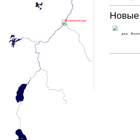
Новые
Филипповская
дер. Фили