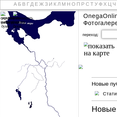
А
Б
В
Г
Д
Е
Ж
З
И
К
Л
М
Н
О
П
Р
С
Т
У
Ф
Х
Ц
Ч
OnegaOnli
Фотогалер
переход:
Новые пуб
Стат
Новые