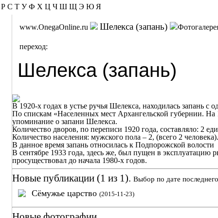
Р
С
Т
У
Ф
Х
Ц
Ч
Ш
Щ
Э
Ю
Я
Шелекса (запань)
www.OnegaOnline.ru
Фотогалере
переход:
Шелекса (запань)
В 1920-х годах в устье ручья
Шелекса
, находилась запань с
По спискам «Населенных мест Архангельской губернии. На 1-е м
упоминание о запани
Шелекса.
Количество дворов, по переписи 1920 года, составляло: 2 ед
Количество населения: мужского пола – 2, (всего 2 человека)
В данное время запань относилась к
Подпорожской
волости
В сентябре 1933 года, здесь же, был пущен в эксплуатацию 
просуществовал до начала 1980-х годов.
Новые публикации (1 из 1).
Выбор по дате последнего
Сёмужье царство
(2015-11-23)
Новые фотографии