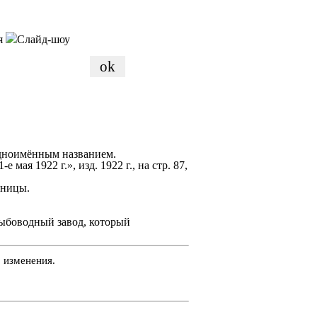
я
Слайд-шоу
 одноимённым названием.
ая 1922 г.», изд. 1922 г., на стр. 87,
иницы.
.
рыбоводный завод, который
 изменения.