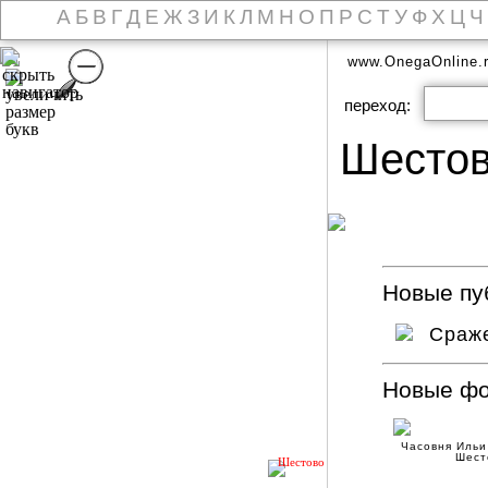
А
Б
В
Г
Д
Е
Ж
З
И
К
Л
М
Н
О
П
Р
С
Т
У
Ф
Х
Ц
Ч
www.OnegaOnline.
переход:
Шесто
Новые пуб
Сраж
Новые ф
Часовня Ильи
Шест
Шестово