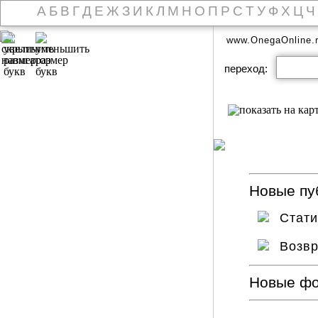
А
Б
В
Г
Д
Е
Ж
З
И
К
Л
М
Н
О
П
Р
С
Т
У
Ф
Х
Ц
Ч
www.OnegaOnline.
переход:
Новые пуб
Стат
Возв
Новые ф